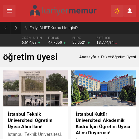
En İyi DHBT Kursu Hangisi?
GRAM ALTIN
DOLAR
EURO
BIST 100
6.614,69
47,7050
55,0521
13.774,94
öğretim üyesi
Anasayfa
Etiket:öğretim üyesi
İstanbul Teknik
İstanbul Kültür
Üniversitesi Öğretim
Üniversitesi Akademik
Üyesi Alım İlanı!
Kadro İçin Öğretim Üyesi
Alımı Duyurusu!
İstanbul Teknik Üniversitesi,