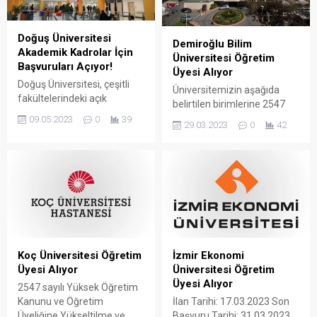
Doğuş Üniversitesi
Demiroğlu Bilim
Akademik Kadrolar İçin
Üniversitesi Öğretim
Başvuruları Açıyor!
Üyesi Alıyor
Doğuş Üniversitesi, çeşitli
Üniversitemizin aşağıda
fakültelerindeki açık
belirtilen birimlerine 2547
kadrolar için öğretim üyesi,
sayılı Yükseköğretim
09.05.2023
0
39
29.03.2023
0
42
profesör, doçent ve doktor
Kanunu ile Öğretim
öğretim üyesi
Üyeliğine Yükseltilme ve
pozisyonlarına başvuruları
Atanma Yönetmeliğinin ilgili
kabul etmektedir.
maddeleri uyarınca,
Üniversitemiz Öğretim
Üyeliğine Yükseltme ve
Atama Kriterlerini sağlamış
olmak koşuluyla Öğretim
Üyeleri alınacaktır. BİRİMİ
Koç Üniversitesi Öğretim
İzmir Ekonomi
BÖLÜMÜ ANABİLİM DALI/
Üyesi Alıyor
Üniversitesi Öğretim
BİLİM DALI/ PROGRAM
Üyesi Alıyor
2547 sayılı Yüksek Öğretim
KADRO UNVANI ADET Tıp
Kanunu ve Öğretim
İlan Tarihi: 17.03.2023 Son
Fakültesi Cerrahi Tıp
Üyeliğine Yükseltilme ve
Başvuru Tarihi: 31.03.2023
Bilimleri Bölümü Kadın