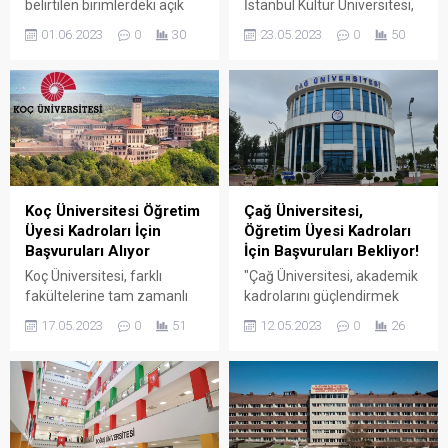
belirtilen birimlerdeki açık
İstanbul Kültür Üniversitesi,
kadrolar için öğretim üyesi
belirtilen akademik
01.06.2023
0
30
23.05.2023
0
50
alımı yapacağını duyurdu.
birimlerine 2547 sayılı
Başvurular, ilan tarihinden
Yükseköğretim Kanunu ve
itibaren 15 gün içinde online
ilgili yönetmelikler
olarak gerçekleştirilebilir.
kapsamında, öğretim üyesi
alımı yapacağını duyurdu.
Başvurular, 23 Mayıs 2023
tarihinden itibaren 15 gün
süreyle kabul edilecek.
Koç Üniversitesi Öğretim
Çağ Üniversitesi,
Üyesi Kadroları İçin
Öğretim Üyesi Kadroları
Başvuruları Alıyor
İçin Başvuruları Bekliyor!
Koç Üniversitesi, farklı
"Çağ Üniversitesi, akademik
fakültelerine tam zamanlı
kadrolarını güçlendirmek
öğretim üyeleri almak üzere
adına Profesör, Doçent ve
17.05.2023
0
51
12.05.2023
0
26
başvuruları kabul etmeye
Doktor Öğretim Üyesi
başladı; adayların belirli
alımları için başvuru sürecini
genel ve özel koşulları
başlattı. Detaylar
sağlamaları gerekiyor.
Haberimizde...