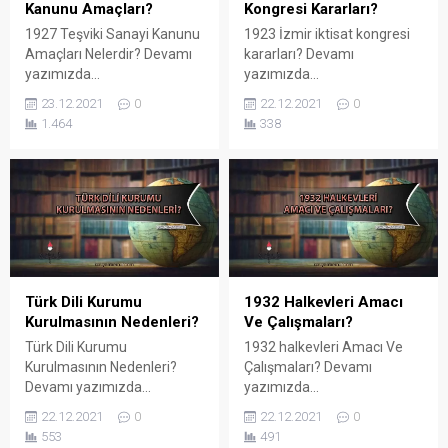
Kanunu Amaçları?
Kongresi Kararları?
1927 Teşviki Sanayi Kanunu
1923 İzmir iktisat kongresi
Amaçları Nelerdir? Devamı
kararları? Devamı
yazımızda...
yazımızda...
23.12.2021
0
22.12.2021
0
1.464
338
Türk Dili Kurumu
1932 Halkevleri Amacı
Kurulmasının Nedenleri?
Ve Çalışmaları?
Türk Dili Kurumu
1932 halkevleri Amacı Ve
Kurulmasının Nedenleri?
Çalışmaları? Devamı
Devamı yazımızda...
yazımızda...
22.12.2021
0
22.12.2021
0
553
491