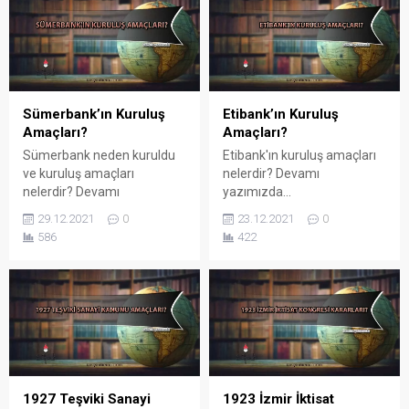
Sümerbank’ın Kuruluş
Etibank’ın Kuruluş
Amaçları?
Amaçları?
Sümerbank neden kuruldu
Etibank'ın kuruluş amaçları
ve kuruluş amaçları
nelerdir? Devamı
nelerdir? Devamı
yazımızda...
yazımızda...
29.12.2021
0
23.12.2021
0
586
422
1927 Teşviki Sanayi
1923 İzmir İktisat