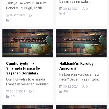
Devamı yazımızda...
Türkiye Taşkömürü Kurumu
Genel Müdürlüğü, Teftiş
30.12.2021
0
Kurulu Başkanlığında
611
02.02.2023
0
(Zonguldak İli)
166
görevlendirilmek üzere,
yarışma sınavı ile 8.
dereceden 2 İdari, 2 Teknik
(1 Maden Mühendisi, 1
Elektrik Mühendisi) olmak
üzere 4 adet Müfettiş
Yardımcısı alınacaktır. 1)
SINAVA GİRİŞ KOŞULLARI:
a) Devlet Memurları
Cumhuriyetin İlk
Halkbank’ın Kuruluş
Kanununun 48. maddesinde
Yıllarında Fransa İle
Amaçları?
yazılı koşulları taşımak,
Yaşanan Sorunlar?
Halkbank'ın kuruluş amacı
b) İdari Müfettiş Yardımcılığı
Cumhuriyetin ilk yıllarında
nedir? Devamı yazımızda...
için; Üniversitelerin en...
Fransa ile yaşanan sorunlar?
30.12.2021
0
Devamı yazımızda...
30.12.2021
0
493
743