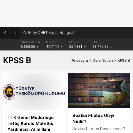
Burcular Pen — Sakarya’da doğru sistem, temiz montaj
GRAM ALTIN
DOLAR
EURO
BIST 100
6.660,55
47,7111
55,1881
13.779,39
KPSS B
Anasayfa
Ders Notları
KPSS B
Bozkurt-Lotus Olayı
TTK Genel Müdürlüğü
Nedir?
Teftiş Kurulu Müfettiş
Bozkurt-Lotus Davası nedir?
Yardımcısı Alım İlanı