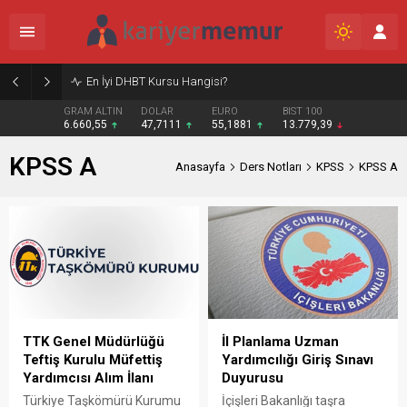
En İyi DHBT Kursu Hangisi?
GRAM ALTIN
DOLAR
EURO
BIST 100
6.660,55
47,7111
55,1881
13.779,39
KPSS A
Anasayfa
Ders Notları
KPSS
KPSS A
TTK Genel Müdürlüğü
İl Planlama Uzman
Teftiş Kurulu Müfettiş
Yardımcılığı Giriş Sınavı
Yardımcısı Alım İlanı
Duyurusu
Türkiye Taşkömürü Kurumu
İçişleri Bakanlığı taşra