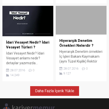
Derlenmiştir.
geliştirilmiştir? A)
Samuelson B) Ricardo C)
Weber D) Ohlin E) Smith
Özel faktörler modeli
Samuelson ve Jones
tarafından geliştirildi. Doğru
yanıt A dır. 2. Özel faktörler
modeli ile ilgili olarak
Hiyerarşik Denetim
İdari Vesayet Nedir? İdari
aşağıdakilerden...
Örnekleri Nelerdir ?
Vesayet Türleri ?
Hiyerarşik Denetim örnekleri
İdari Vesayet Nedir? İdari
İç İşleri Bakanı Kaymakam
Vesayet anlamı nedir?
(aynı Tüzel Kişilik) Rektör
detaylar yazımızda...
Dekan (aynı örgüt)
28.07.2016
0
28.07.2016
0
Hiyerarşik üstün astın
9.127
14.249
işlemlerini üzerindeki
yetkileri Onamak –
onamamak, İptal etmek,
Ertelemek, Değiştirmek, Geri
Daha Fazla İçerik Yükle
almak, Hiyerarşik Denetim
örnekleri İç İşleri Bakanı
Kaymakam (aynı Tüzel