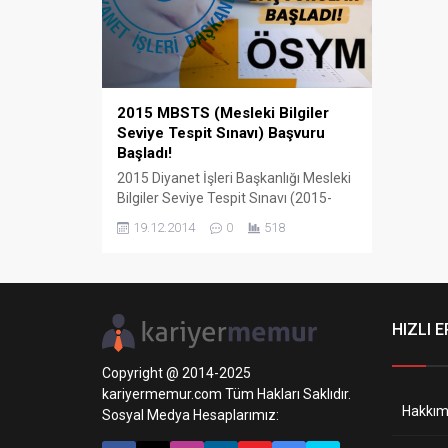
2023 tarihinde saat 14.00’ten itibaren
T.C. kimlik numaraları ve aday
şifreleriyle edinebilecektir. CANLI
UZEM, MBSTS KURSU (CANLI
DERSLER VE VİDEO) İÇİN TIKLA
DİKKAT!...
2015 MBSTS (Mesleki Bilgiler
Seviye Tespit Sınavı) Başvuru
Başladı!
2015 Diyanet İşleri Başkanlığı Mesleki
Bilgiler Seviye Tespit Sınavı (2015-
DİB-MBSTS), 22 Şubat 2015 tarihinde
19.12.2014
0
518
yapılacaktır. Sınava başvurular, 22-31
Aralık 2014 tarihleri arasında
alınacaktır.
HIZLI E
Copyright @ 2014-2025
kariyermemur.com Tüm Hakları Saklıdır.
Hakkım
Sosyal Medya Hesaplarımız: