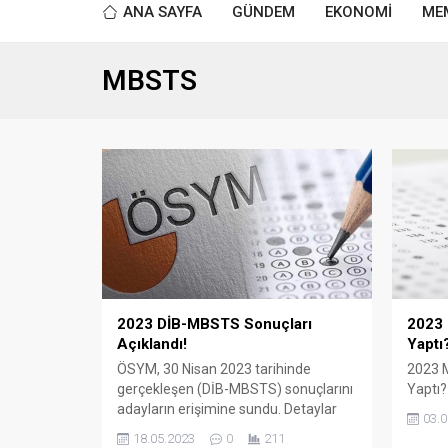
ANA SAYFA
GÜNDEM
EKONOMİ
ME
MBSTS
2023 DİB-MBSTS Sonuçları
2023 
Açıklandı!
Yaptı
ÖSYM, 30 Nisan 2023 tarihinde
2023 
gerçekleşen (DİB-MBSTS) sonuçlarını
Yaptı?
adayların erişimine sundu. Detaylar
03.0
Haberimizde...
18.05.2023
0
211