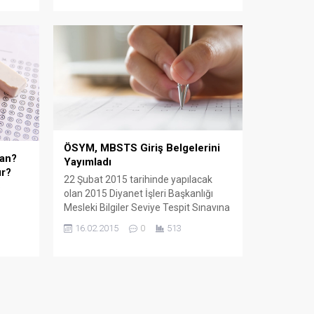
Tespit Sınavına katılacak adaylar için
önemli uyarılar paylaştı. Detaylar
haberimizde..
ÖSYM, MBSTS Giriş Belgelerini
an?
Yayımladı
ır?
22 Şubat 2015 tarihinde yapılacak
?
olan 2015 Diyanet İşleri Başkanlığı
Mesleki Bilgiler Seviye Tespit Sınavına
(2015-DİB-MBSTS) başvuran
16.02.2015
0
513
adayların, sınavlara girecekleri
bina/salonlara atanma işlemleri
tamamlanmıştır.