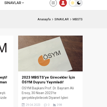
SINAVLAR
Anasayfa
SINAVLAR
MBSTS
şti!
2023 MBSTS’ye Girecekler İçin
aman
ÖSYM Duyuru Yayımladı!
ÖSYM Başkanı Prof. Dr. Bayram Ali
şti.
Ersoy, 30 Nisan 2023'te
mizde
gerçekleştirilecek Diyanet İşleri
Başkanlığı Mesleki Bilgiler Seviye
29.04.2023
0
398