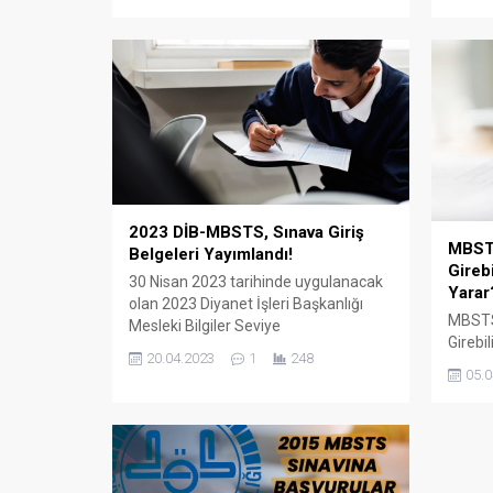
2023 DİB-MBSTS, Sınava Giriş
MBST
Belgeleri Yayımlandı!
Gireb
30 Nisan 2023 tarihinde uygulanacak
Yarar
olan 2023 Diyanet İşleri Başkanlığı
MBSTS
Mesleki Bilgiler Seviye
Girebi
Tespit Sınavı’na (2023-DİB-
20.04.2023
1
248
Detayl
MBSTS) başvuran adayların, sınava
05.0
girecekleri bina/salonlara atanma
işlemleri tamamlanmıştır. Adaylar,
sınava girecekleri yer bilgisini
gösteren Sınava Giriş Belgesini,
ÖSYM’nin https://ais.osym.gov.tr adresinden 19 Nis