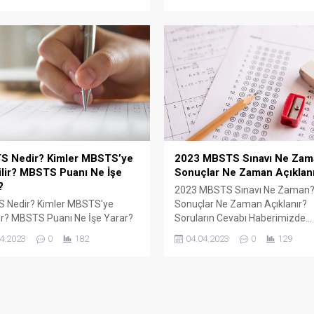
S Nedir? Kimler MBSTS’ye
2023 MBSTS Sınavı Ne Zam
ilir? MBSTS Puanı Ne İşe
Sonuçlar Ne Zaman Açıklan
?
2023 MBSTS Sınavı Ne Zaman
 Nedir? Kimler MBSTS'ye
Sonuçlar Ne Zaman Açıklanır?
lir? MBSTS Puanı Ne İşe Yarar?
Soruların Cevabı Haberimizde...
ar Haberimizde...
4.2023
0
182
04.04.2023
0
129
an