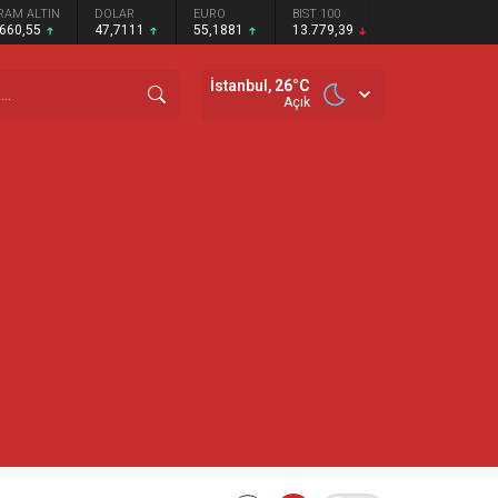
RAM ALTIN
DOLAR
EURO
BIST 100
.660,55
47,7111
55,1881
13.779,39
İstanbul,
26
°C
Açık