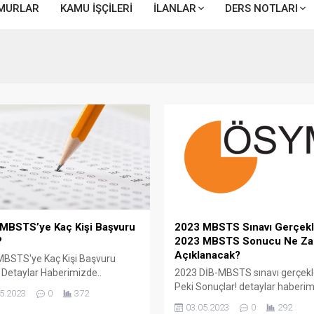
MURLAR
KAMU İŞÇİLERİ
İLANLAR
DERS NOTLARI
MBSTS’ye Kaç Kişi Başvuru
2023 MBSTS Sınavı Gerçekle
?
2023 MBSTS Sonucu Ne Z
Açıklanacak?
MBSTS'ye Kaç Kişi Başvuru
 Detaylar Haberimizde..
2023 DİB-MBSTS sınavı gerçekle
Peki Sonuçlar! detaylar haberi
5.2023
0
372
03.05.2023
0
292