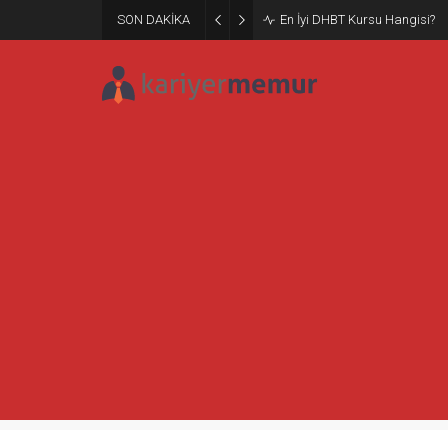
SON DAKİKA
Burcular Pen — Sakarya’da do