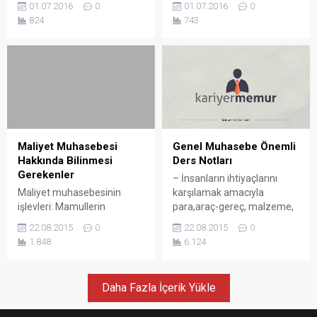
01.07.2016
0
01.07.2016
0
ortaklıklar, kârlarını genel
açıklanacak veya
824
743
kurulları tarafından
gerektiğinde Kurulca
belirlenecek kâr dağıtım
istenecek finansal tablo ve
politikaları çerçevesinde ve
raporları, şekil ve içerik
ilgili mevzuat hükümlerine
bakımından Türkiye
uygun olarak dağıtırlar. Kurul
Muhasebe Standartları
halka açık Kâr payı ve
çerçevesinde Kurulca
bedelsiz pay dağıtımı ile
belirlenen düzenlemelere uy
bağış yapılması MADDE 19 –
Finansal raporlama ve
(1) Halka açık ortaklıklar,
bağımsız denetim MADDE
Genel Muhasebe Önemli
Maliyet Muhasebesi
kârlarını...
14 – (1) İhraççı, kamuya
Ders Notları
Hakkında Bilinmesi
açıklanacak veya
Gerekenler
– İnsanların ihtiyaçlarını
gerektiğinde Kurulca
karşılamak amacıyla
Maliyet muhasebesinin
istenecek finansal tablo ve
para,araç-gereç, malzeme,
işlevleri: Mamullerin
raporları,...
hammadde, personel gibi
maliyetini saptamak,
22.08.2015
0
22.08.2015
0
faktörleri bilinçli ve sistemli
Maliyet kontrolünü
6.124
1.848
bir şekilde bir araya
sağlamak, Planlama yapma
getirerek ve faaliyetlerde
yapmak, Yönetimin alacağı
bulunarak mal ve hizmet
kararlara yardımcı olmak. –
Daha Fazla İçerik Yükle
üreten iktisadi birime
İşletmenin belirli bir tarihteki
işletme denir. – İşlet –
varlıklarını sermayesini ve