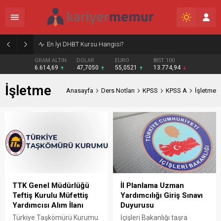
En İyi DHBT Kursu Hangisi?
GRAM ALTIN
DOLAR
EURO
BIST 100
6.614,69
47,7050
55,0521
13.774,94
İşletme
Anasayfa
Ders Notları
KPSS
KPSS A
İşletme
TTK Genel Müdürlüğü
İl Planlama Uzman
Teftiş Kurulu Müfettiş
Yardımcılığı Giriş Sınavı
Yardımcısı Alım İlanı
Duyurusu
Türkiye Taşkömürü Kurumu
İçişleri Bakanlığı taşra