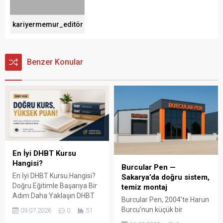
kariyermemur_editör
Benzer Konular
En İyi DHBT Kursu
Hangisi?
Burcular Pen —
En İyi DHBT Kursu Hangisi?
Sakarya’da doğru sistem,
Doğru Eğitimle Başarıya Bir
temiz montaj
Adım Daha Yaklaşın DHBT
Burcular Pen, 2004’te Harun
(Din Hizmetleri Alan Bilgisi
Burcu’nun küçük bir
09.07.2026
0
51
Testi), Diyanet İşleri
atölyede attığı adımla