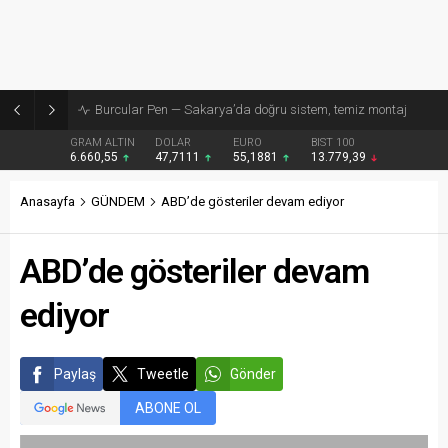
Burcular Pen — Sakarya’da doğru sistem, temiz montaj
GRAM ALTIN
DOLAR
EURO
BIST 100
6.660,55
47,7111
55,1881
13.779,39
Anasayfa
GÜNDEM
ABD’de gösteriler devam ediyor
ABD’de gösteriler devam
ediyor
Paylaş
Tweetle
Gönder
ABONE OL