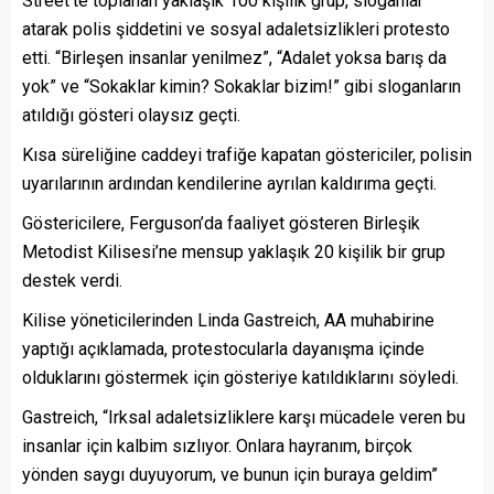
Street’te toplanan yaklaşık 100 kişilik grup, sloganlar
atarak polis şiddetini ve sosyal adaletsizlikleri protesto
etti. “Birleşen insanlar yenilmez”, “Adalet yoksa barış da
yok” ve “Sokaklar kimin? Sokaklar bizim!” gibi sloganların
atıldığı gösteri olaysız geçti.
Kısa süreliğine caddeyi trafiğe kapatan göstericiler, polisin
uyarılarının ardından kendilerine ayrılan kaldırıma geçti.
Göstericilere, Ferguson’da faaliyet gösteren Birleşik
Metodist Kilisesi’ne mensup yaklaşık 20 kişilik bir grup
destek verdi.
Kilise yöneticilerinden Linda Gastreich, AA muhabirine
yaptığı açıklamada, protestocularla dayanışma içinde
olduklarını göstermek için gösteriye katıldıklarını söyledi.
Gastreich, “Irksal adaletsizliklere karşı mücadele veren bu
insanlar için kalbim sızlıyor. Onlara hayranım, birçok
yönden saygı duyuyorum, ve bunun için buraya geldim”