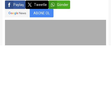
Paylaş
Tweetle
Gönder
ABONE OL
kariyermemur_editör
Yayınlama: 13.08.2015
Düzenleme: 05.03.2021 22:17
A
A
+
-