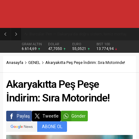
Burcular Pen — Sakarya’da doğru sistem, temiz montaj
GRAM ALTIN
DOLAR
EURO
BIST 100
6.614,69
47,7050
55,0521
13.774,94
Anasayfa
GENEL
Akaryakıtta Peş Peşe İndirim: Sıra Motorinde!
Akaryakıtta Peş Peşe
İndirim: Sıra Motorinde!
Paylaş
Tweetle
Gönder
ABONE OL