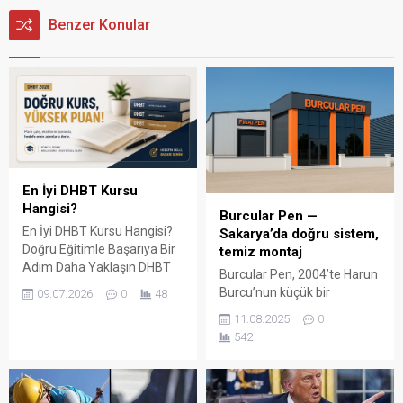
Benzer Konular
En İyi DHBT Kursu
Hangisi?
Burcular Pen —
En İyi DHBT Kursu Hangisi?
Sakarya’da doğru sistem,
Doğru Eğitimle Başarıya Bir
temiz montaj
Adım Daha Yaklaşın DHBT
Burcular Pen, 2004’te Harun
(Din Hizmetleri Alan Bilgisi
Burcu’nun küçük bir
09.07.2026
0
48
Testi), Diyanet İşleri
atölyede attığı adımla
11.08.2025
0
Başkanlığında görev almak
başladı; bugün Serdivan’daki
542
isteyen adaylar için büyük
147 m² showroomu ve 750
önem taşıyan bir sınavdır.
m² kapalı üretim alanıyla,
Her yıl binlerce aday bu
Sakarya ve çevre ilçelerde
sınavda yüksek puan
PVC doğrama, cam balkon,