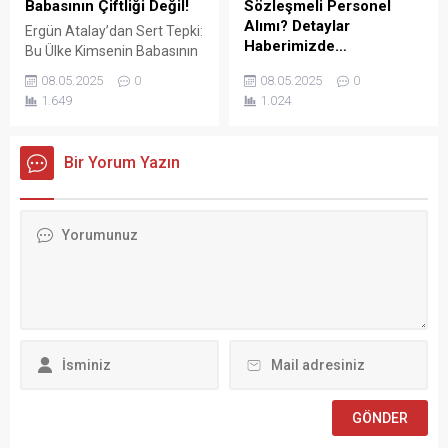
Babasının Çiftliği Değil!
Sözleşmeli Personel
Cumhurbaşkanlığı’na
Alımı? Detaylar
Ergün Atalay’dan Sert Tepki:
başvurarak “İşçiden amir
Haberimizde…
Bu Ülke Kimsenin Babasının
olmaz” ifadesini
Çiftliği Değil! Türkiye İşçi
KÜLTÜR VE TURİZM
kullanmasının...
08.05.2025
0
08.05.2025
0
Sendikaları Konfederasyonu
BAKANLIĞI Vakıflar Genel
1.649
1.024
(TÜRK-İŞ) Genel Başkanı
Müdürlüğü SÖZLEŞMELİ
Ergün Atalay, kamu toplu iş
PERSONEL ALIM İLANI Genel
sözleşmelerinde yaşanan
Müdürlüğümüz Merkez ve
Bir Yorum Yazın
tıkanma ve ekonomik
Taşra teşkilatında 657 sayılı
politikalarla ilgili çok sert
Devlet Memurları
açıklamalarda bulundu.
Kanunu’nun 4 üncü
TÜRK-İŞ Genel Merkezinde
maddesinin (B) fıkrasına
gerçekleştirilen basın
göre istihdam edilmek
toplantısında konuşan
üzere “Sözleşmeli Personel
Atalay, hem hükümete hem
Çalıştırılmasına İlişkin
de Hazine ve Maliye Bakanı
Esaslar” çerçevesinde sözlü
Mehmet...
sınavla Mühendis, Mimar,
Müze Araştırmacısı ile
Sosyal Çalışmacı; sözlü
sınav yapılmaksızın Büro...