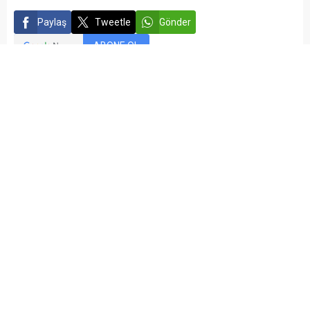
Paylaş
Tweetle
Gönder
ABONE OL
Recep Coşkun
Yayınlama: 06.05.2025
Düzenleme: 06.05.2025 15:30
A
A
+
-