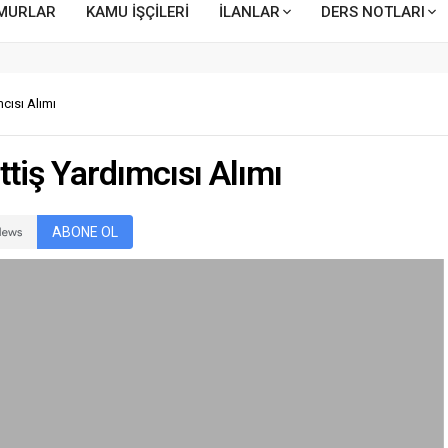
MURLAR
KAMU İŞÇİLERİ
İLANLAR
DERS NOTLARI
cısı Alımı
tiş Yardımcısı Alımı
ABONE OL