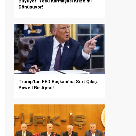
Büyüyor: Yetki Karmaşası Krize mi
Dönüşüyor!
Trump’tan FED Başkanı’na Sert Çıkış:
Powell Bir Aptal!