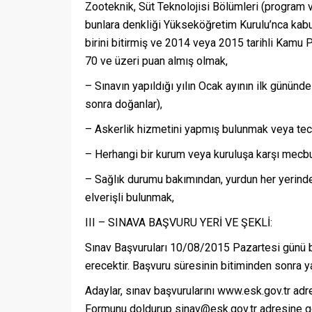
Zooteknik, Süt Teknolojisi Bölümleri (program 
bunlara denkliği Yükseköğretim Kurulu’nca kabu
birini bitirmiş ve 2014 veya 2015 tarihli Kam
70 ve üzeri puan almış olmak,
– Sınavın yapıldığı yılın Ocak ayının ilk günün
sonra doğanlar),
– Askerlik hizmetini yapmış bulunmak veya teci
– Herhangi bir kurum veya kuruluşa karşı mec
– Sağlık durumu bakımından, yurdun her yerinde
elverişli bulunmak,
III – SINAVA BAŞVURU YERİ VE ŞEKLİ:
Sınav Başvuruları 10/08/2015 Pazartesi günü
erecektir. Başvuru süresinin bitiminden sonra y
Adaylar, sınav başvurularını www.esk.gov.tr adr
Formunu doldurup sinav@esk.gov.tr adresine g