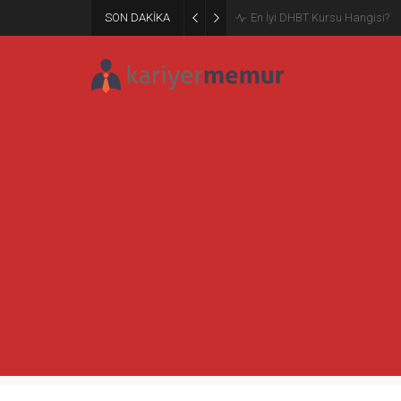
SON DAKİKA
Burcular Pen — Sakarya’da do