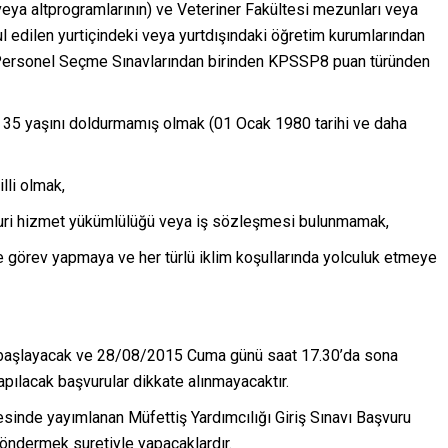
veya altprogramlarının) ve Veteriner Fakültesi mezunları veya
l edilen yurtiçindeki veya yurtdışındaki öğretim kurumlarından
u Personel Seçme Sınavlarından birinden KPSSP8 puan türünden
de 35 yaşını doldurmamış olmak (01 Ocak 1980 tarihi ve daha
lli olmak,
buri hizmet yükümlülüğü veya iş sözleşmesi bulunmamak,
 görev yapmaya ve her türlü iklim koşullarında yolculuk etmeye
 başlayacak ve 28/08/2015 Cuma günü saat 17.30’da sona
apılacak başvurular dikkate alınmayacaktır.
esinde yayımlanan Müfettiş Yardımcılığı Giriş Sınavı Başvuru
öndermek suretiyle yapacaklardır.