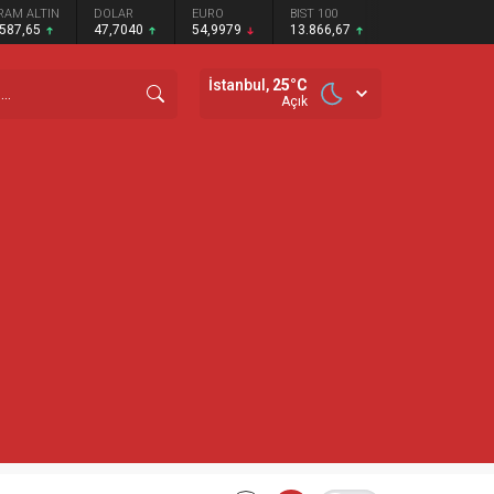
RAM ALTIN
DOLAR
EURO
BIST 100
.587,65
47,7040
54,9979
13.866,67
İstanbul,
25
°C
Açık