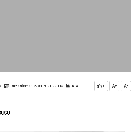
A
A
Düzenleme: 05.03.2021 22:11
414
0
+
-
URUSU