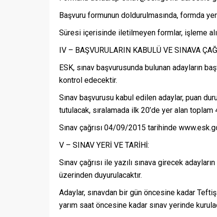
Başvuru formunun doldurulmasında, formda yer a
Süresi içerisinde iletilmeyen formlar, işleme al
IV – BAŞVURULARIN KABULÜ VE SINAVA ÇAĞ
ESK, sınav başvurusunda bulunan adayların başv
kontrol edecektir.
Sınav başvurusu kabul edilen adaylar, puan dur
tutulacak, sıralamada ilk 20’de yer alan toplam 4
Sınav çağrısı 04/09/2015 tarihinde www.esk.gov
V – SINAV YERİ VE TARİHİ:
Sınav çağrısı ile yazılı sınava girecek adayların 
üzerinden duyurulacaktır.
Adaylar, sınavdan bir gün öncesine kadar Tefti
yarım saat öncesine kadar sınav yerinde kurula