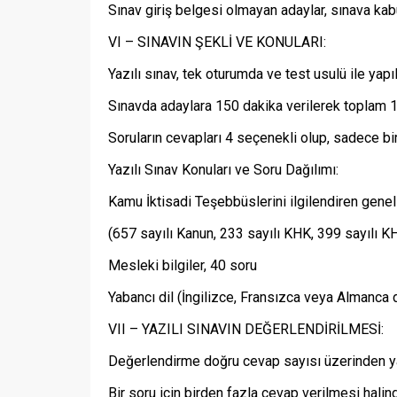
Sınav giriş belgesi olmayan adaylar, sınava kab
VI – SINAVIN ŞEKLİ VE KONULARI:
Yazılı sınav, tek oturumda ve test usulü ile yapıl
Sınavda adaylara 150 dakika verilerek toplam 1
Soruların cevapları 4 seçenekli olup, sadece bi
Yazılı Sınav Konuları ve Soru Dağılımı:
Kamu İktisadi Teşebbüslerini ilgilendiren gene
(657 sayılı Kanun, 233 sayılı KHK, 399 sayılı K
Mesleki bilgiler, 40 soru
Yabancı dil (İngilizce, Fransızca veya Almanca di
VII – YAZILI SINAVIN DEĞERLENDİRİLMESİ:
Değerlendirme doğru cevap sayısı üzerinden yap
Bir soru için birden fazla cevap verilmesi halin