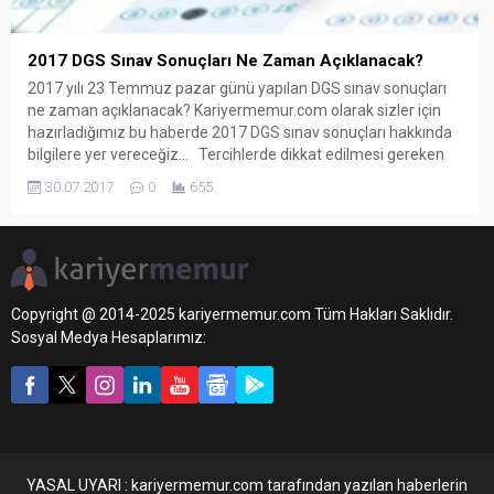
2017 DGS Sınav Sonuçları Ne Zaman Açıklanacak?
2017 yılı 23 Temmuz pazar günü yapılan DGS sınav sonuçları
ne zaman açıklanacak? Kariyermemur.com olarak sizler için
hazırladığımız bu haberde 2017 DGS sınav sonuçları hakkında
bilgilere yer vereceğiz… Tercihlerde dikkat edilmesi gereken
en önemli husus nedir? Sonuçlar açıklandıktan sonra ÖSYM,
30.07.2017
0
655
tercih kılavuzunu yayımlayacak. Eğitim uzmanları, kılavuzda
“Tablo 1”in önemini...
Copyright @ 2014-2025 kariyermemur.com Tüm Hakları Saklıdır.
Sosyal Medya Hesaplarımız:
YASAL UYARI : kariyermemur.com tarafından yazılan haberlerin