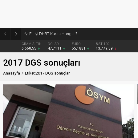
En İyi DHBT Kursu Hangisi?
GRAM ALTIN
DOLAR
EURO
BIST 100
6.660,55
47,7111
55,1881
13.779,39
2017 DGS sonuçları
Anasayfa
Etiket:2017 DGS sonuçları