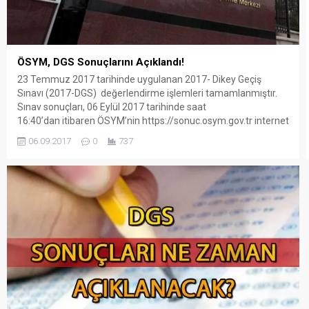
ÖSYM, DGS Sonuçlarını Açıklandı!
23 Temmuz 2017 tarihinde uygulanan 2017- Dikey Geçiş
Sınavı (2017-DGS) değerlendirme işlemleri tamamlanmıştır.
Sınav sonuçları, 06 Eylül 2017 tarihinde saat
16:40’dan itibaren ÖSYM’nin https://sonuc.osym.gov.tr internet
adresinden açıklanacaktır. Adaylar sınav sonuçlarını
06.09.2017
0
737
belirtilenen internet adresinden T.C. Kimlik Numaraları ve
şifreleri ile öğrenebileceklerdir. 2017 DGS SINAV SONUCUNU
ÖĞRENMEK İÇİN TIKLAYINIZ