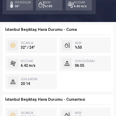
26°
24
HİSSEDİLEN
NEM
RÜZGAR
24°
36°
%100
4.46 m/s
İstanbul Beşiktaş Hava Durumu - Cuma
SICAKLIK
NEM
32° / 24°
%50
RÜZGAR
GÜN DOĞUMU
6.42 m/s
06:05
GÜN BATIMI
20:14
İstanbul Beşiktaş Hava Durumu - Cumartesi
SICAKLIK
NEM