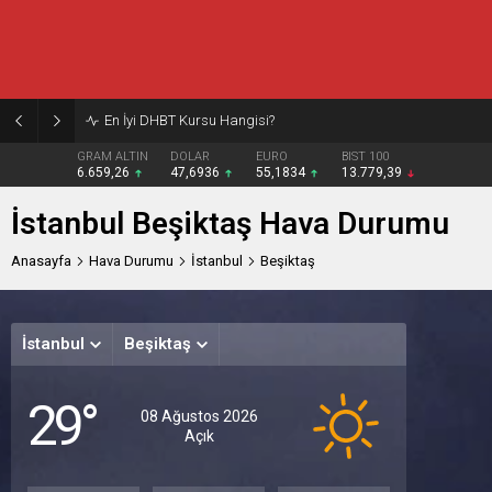
En İyi DHBT Kursu Hangisi?
GRAM ALTIN
DOLAR
EURO
BIST 100
6.659,26
47,6936
55,1834
13.779,39
İstanbul Beşiktaş Hava Durumu
Anasayfa
Hava Durumu
İstanbul
Beşiktaş
İstanbul
Beşiktaş
Cumar
Paz
P
29°
Açık
Az
A
08 Ağustos 2026
Bulu
Açık
32°
31
30°
/
/
/