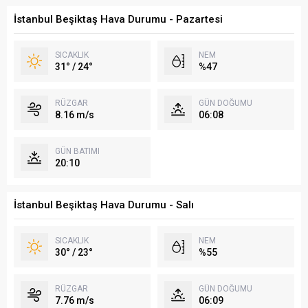
İstanbul Beşiktaş Hava Durumu - Pazartesi
SICAKLIK
NEM
31° / 24°
%47
RÜZGAR
GÜN DOĞUMU
8.16 m/s
06:08
GÜN BATIMI
20:10
İstanbul Beşiktaş Hava Durumu - Salı
SICAKLIK
NEM
30° / 23°
%55
RÜZGAR
GÜN DOĞUMU
7.76 m/s
06:09