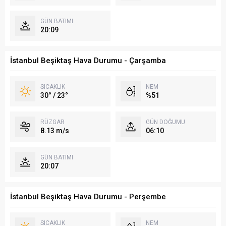
GÜN BATIMI
20:09
İstanbul Beşiktaş Hava Durumu - Çarşamba
SICAKLIK
NEM
30° / 23°
%51
RÜZGAR
GÜN DOĞUMU
8.13 m/s
06:10
GÜN BATIMI
20:07
İstanbul Beşiktaş Hava Durumu - Perşembe
SICAKLIK
NEM