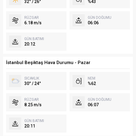
32° / 26°
%43
RÜZGAR
GÜN DOĞUMU
6.18 m/s
06:06
GÜN BATIMI
20:12
İstanbul Beşiktaş Hava Durumu - Pazar
SICAKLIK
NEM
30° / 24°
%62
RÜZGAR
GÜN DOĞUMU
8.25 m/s
06:07
GÜN BATIMI
20:11