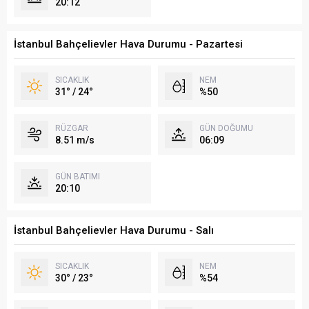
20:12
İstanbul Bahçelievler Hava Durumu - Pazartesi
SICAKLIK
NEM
31° / 24°
%50
RÜZGAR
GÜN DOĞUMU
8.51 m/s
06:09
GÜN BATIMI
20:10
İstanbul Bahçelievler Hava Durumu - Salı
SICAKLIK
NEM
30° / 23°
%54