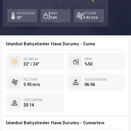
/
/
/
26°
25°
24
HİSSEDİLEN
NEM
RÜZGAR
35°
%66
4.92 m/s
İstanbul Bahçelievler Hava Durumu - Cuma
SICAKLIK
NEM
32° / 24°
%50
RÜZGAR
GÜN DOĞUMU
5.95 m/s
06:06
GÜN BATIMI
20:14
İstanbul Bahçelievler Hava Durumu - Cumartesi