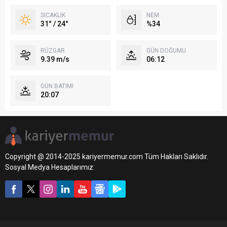
SICAKLIK
NEM
31° / 24°
%34
RÜZGAR
GÜN DOĞUMU
9.39 m/s
06:12
GÜN BATIMI
20:07
Copyright @ 2014-2025 kariyermemur.com Tüm Hakları Saklıdır.
Sosyal Medya Hesaplarımız: