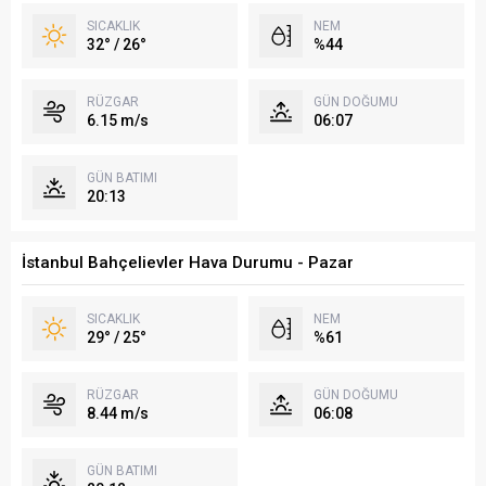
SICAKLIK
NEM
32° / 26°
%44
RÜZGAR
GÜN DOĞUMU
6.15 m/s
06:07
GÜN BATIMI
20:13
İstanbul Bahçelievler Hava Durumu - Pazar
SICAKLIK
NEM
29° / 25°
%61
RÜZGAR
GÜN DOĞUMU
8.44 m/s
06:08
GÜN BATIMI