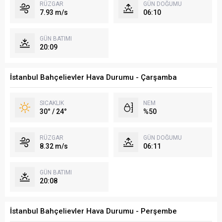
RÜZGAR
GÜN DOĞUMU
7.93 m/s
06:10
GÜN BATIMI
20:09
İstanbul Bahçelievler Hava Durumu - Çarşamba
SICAKLIK
NEM
30° / 24°
%50
RÜZGAR
GÜN DOĞUMU
8.32 m/s
06:11
GÜN BATIMI
20:08
İstanbul Bahçelievler Hava Durumu - Perşembe