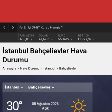
En İyi DHBT Kursu Hangisi?
GRAM ALTIN
DOLAR
EURO
BIST 100
6.655,83
47,6961
55,1622
13.779,39
İstanbul Bahçelievler Hava
Durumu
Anasayfa
Hava Durumu
İstanbul
Bahçelievler
İstanbul
Bahçelievler
Cumar
Paz
P
30°
Açık
Açık
A
08 Ağustos 2026
Açık
32°
29°
31