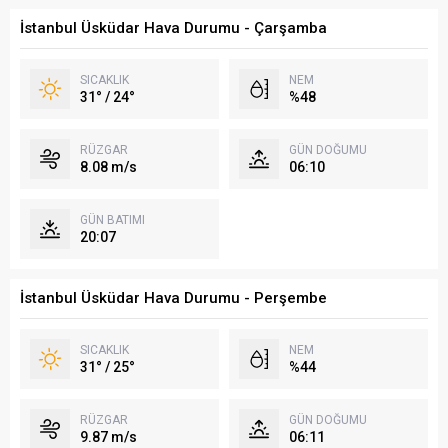
İstanbul Üsküdar Hava Durumu - Çarşamba
SICAKLIK
NEM
31° / 24°
%48
RÜZGAR
GÜN DOĞUMU
8.08 m/s
06:10
GÜN BATIMI
20:07
İstanbul Üsküdar Hava Durumu - Perşembe
SICAKLIK
NEM
31° / 25°
%44
RÜZGAR
GÜN DOĞUMU
9.87 m/s
06:11