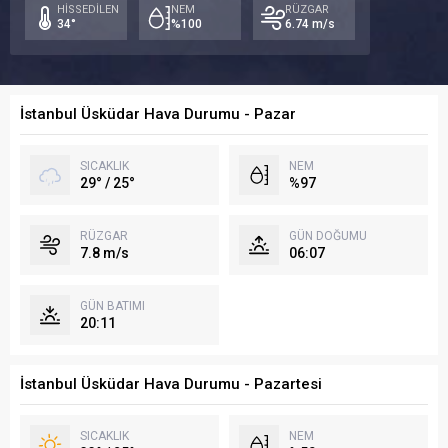
25°
23°
24
HİSSEDİLEN
NEM
RÜZGAR
34°
%100
6.74 m/s
İstanbul Üsküdar Hava Durumu - Pazar
SICAKLIK
NEM
29° / 25°
%97
RÜZGAR
GÜN DOĞUMU
7.8 m/s
06:07
GÜN BATIMI
20:11
İstanbul Üsküdar Hava Durumu - Pazartesi
SICAKLIK
NEM