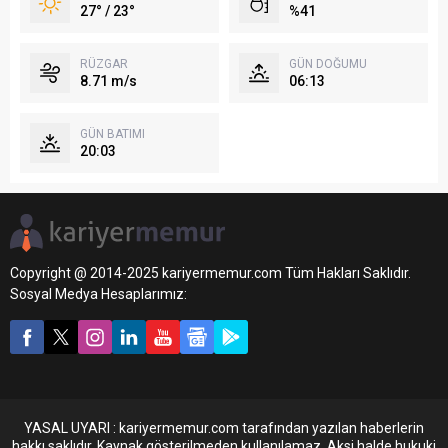
27° / 23°
%41
RÜZGAR
GÜN DOĞUMU
8.71 m/s
06:13
GÜN BATIMI
20:03
Copyright @ 2014-2025 kariyermemur.com Tüm Hakları Saklıdır.
Sosyal Medya Hesaplarımız:
YASAL UYARI : kariyermemur.com tarafından yazılan haberlerin
hakkı saklıdır. Kaynak gösterilmeden kullanılamaz. Aksi halde hukuki