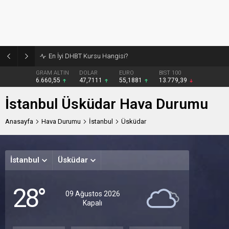
En İyi DHBT Kursu Hangisi?
GRAM ALTIN
DOLAR
EURO
BIST 100
6.660,55
47,7111
55,1881
13.779,39
İstanbul Üsküdar Hava Durumu
Anasayfa
Hava Durumu
İstanbul
Üsküdar
İstanbul
Üsküdar
Pazart
Salı
28°
Açık
Açık
A
09 Ağustos 2026
Kapalı
33°
31°
31
/
/
/