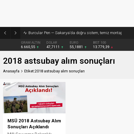
Burcular Pen — Sakarya’da doğru sistem, temiz montaj
GRAM ALTIN
DOLAR
EURO
BIST 100
6.660,55
47,7111
55,1881
13.779,39
2018 astsubay alım sonuçları
Anasayfa
Etiket:2018 astsubay alım sonuçları
MSÜ 2018 Astsubay Alım
Sonuçları Açıklandı