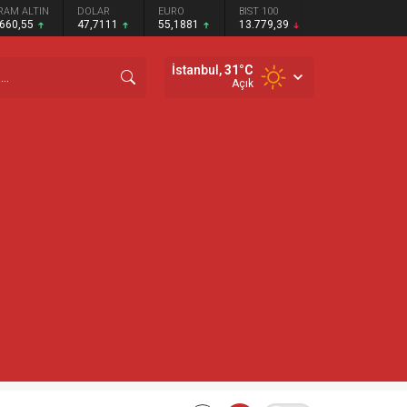
RAM ALTIN
DOLAR
EURO
BIST 100
.660,55
47,7111
55,1881
13.779,39
İstanbul,
31
°C
Açık