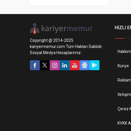
Elektronik Mühendisliği veya benzer
alanlarda doktora derecesine sahip
Profesör, Doçent, Doktor, Öğretim
Üyesi, 3 Akademik personel alacak.
Son başvuru tarihi 26 mart 2021.
HIZLI E
Copyright @ 2014-2025
kariyermemur.com Tüm Hakları Saklıdır.
Hakkım
Sosyal Medya Hesaplarımız:
Künye
Reklam 
İletişim
Çerez K
KVKK A