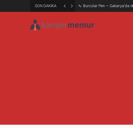
SON DAKİKA
Burcular Pen — Sakarya’da do