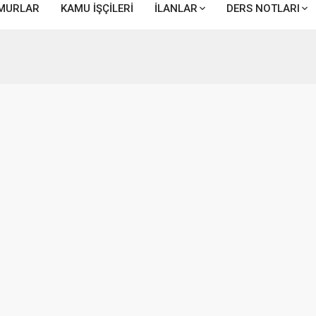
MURLAR
KAMU İŞÇİLERİ
İLANLAR
DERS NOTLARI