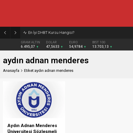
En İyi DHBT Kursu Hangisi?
GRAM ALTIN
DOLAR
EURO
BIST 100
6.495,07
47,5633
54,9784
13.703,13
aydın adnan menderes
Anasayfa
Etiket:aydın adnan menderes
Aydın Adnan Menderes
Üniversitesi Sözleşmeli