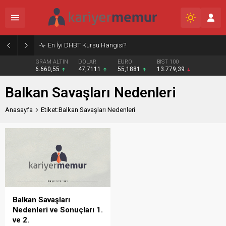
En İyi DHBT Kursu Hangisi?
GRAM ALTIN
DOLAR
EURO
BIST 100
6.660,55
47,7111
55,1881
13.779,39
Balkan Savaşları Nedenleri
Anasayfa
Etiket:Balkan Savaşları Nedenleri
Balkan Savaşları
Nedenleri ve Sonuçları 1.
ve 2.