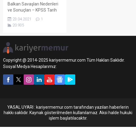
Balkan Savaşları Nedenleri
ve Sonuçları – KPSS Tarih
Konu özetlerimize ”Balkan
23.04.2021
1
Savaşları Nedenleri ve
20.935
Sonuçları” konu başlığımızla
devam ediyoruz. Diğer ders
notları için
”kariyermemur.com”
adresini takip etmeye
devam edin. Birinci Balkan
Copyright @ 2014-2025 kariyermemur.com Tüm Hakları Saklıdır.
Savaşı (1912-1913) Savaşın
Sosyal Medya Hesaplarımız:
Nedenleri 1. Rusya’n KPSS
Tarih Konu özetlerimize
”Balkan Savaşları Nedenleri
ve Sonuçları” konu
başlığımızla devam
ediyoruz....
YASAL UYARI : kariyermemur.com tarafından yazılan haberlerin
hakkı saklıdır. Kaynak gösterilmeden kullanılamaz. Aksi halde hukuki
işlem başlatılacaktır.