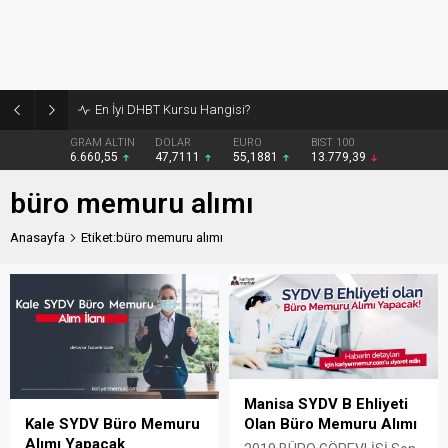
En İyi DHBT Kursu Hangisi?
GRAM ALTIN
DOLAR
EURO
BIST 100
6.660,55
47,7111
55,1881
13.779,39
büro memuru alımı
Anasayfa
Etiket:büro memuru alımı
Manisa SYDV B Ehliyeti
Olan Büro Memuru Alımı
Kale SYDV Büro Memuru
Alımı Yapacak