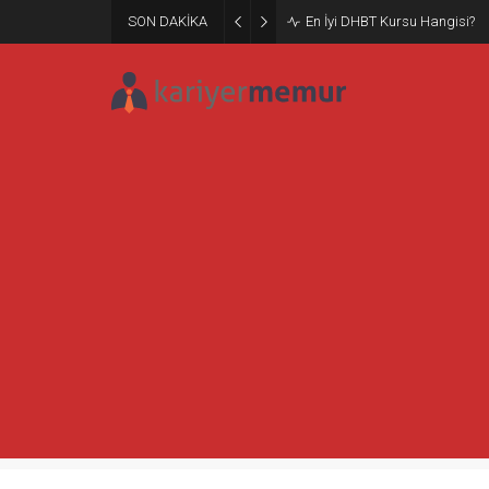
SON DAKİKA
En İyi DHBT Kursu Hangisi?