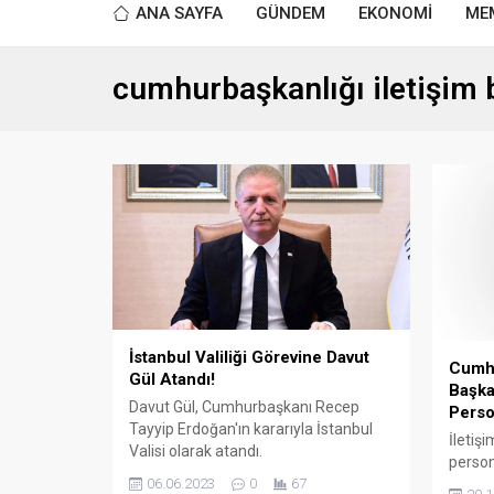
ANA SAYFA
GÜNDEM
EKONOMİ
ME
cumhurbaşkanlığı iletişim 
İstanbul Valiliği Görevine Davut
Cumhu
Gül Atandı!
Başka
Davut Gül, Cumhurbaşkanı Recep
Perso
Tayyip Erdoğan'ın kararıyla İstanbul
İletiş
Valisi olarak atandı.
person
06.06.2023
0
67
Ocak 