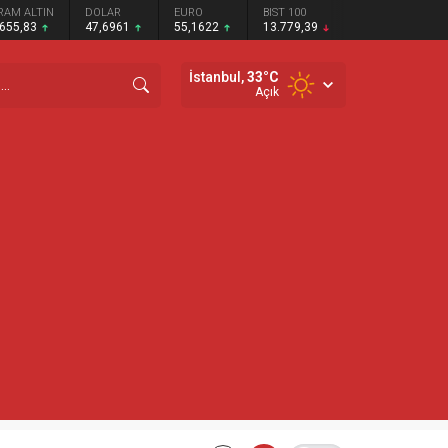
RAM ALTIN
DOLAR
EURO
BIST 100
.655,83
47,6961
55,1622
13.779,39
İstanbul,
33
°C
Açık