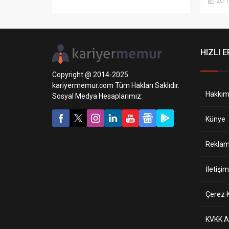
20.1
Başkan
biriml
Memur
maddes
06/06/
HIZLI E
Bakanl
konula
Copyright @ 2014-2025
Çalıştı
kariyermemur.com Tüm Hakları Saklıdır.
2’nci m
Hakkım
Sosyal Medya Hesaplarımız:
Künye
Reklam 
İletişim
Çerez K
KVKK A