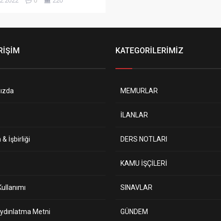
2.2022
0
220
lığı merkez ve taşra teşkilatı
erinde 657 sayılı Devlet
ları Kanunu’nun 4’üncü
inin (B) fıkrasına göre,
1978 tarihli ve 7/15754 sayılı
RİŞİM
KATEGORİLERİMİZ
ar Kurulu Kararı ile yürürlüğe
n “Sözleşmeli Personel
rılmasına İlişkin Esaslar”ın Ek-
addesinin (B) fıkrası...
ızda
MEMURLAR
İLANLAR
& İşbirliği
DERS NOTLARI
KAMU İŞÇİLERİ
ullanımı
SINAVLAR
ydınlatma Metni
GÜNDEM