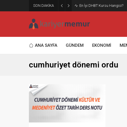
SON DAKİKA
En İyi DHBT Kursu Hangisi?
ANA SAYFA
GÜNDEM
EKONOMİ
ME
cumhuriyet dönemi ordu