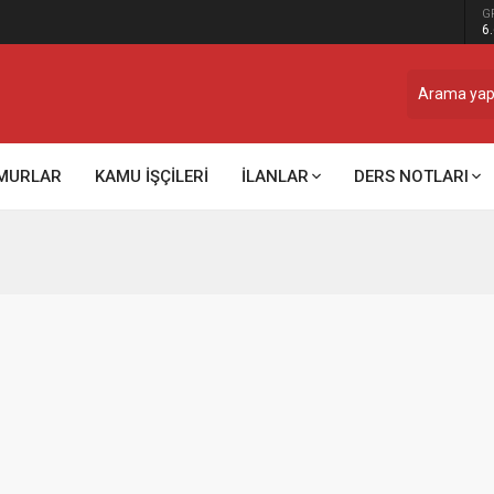
G
6
MURLAR
KAMU İŞÇİLERİ
İLANLAR
DERS NOTLARI