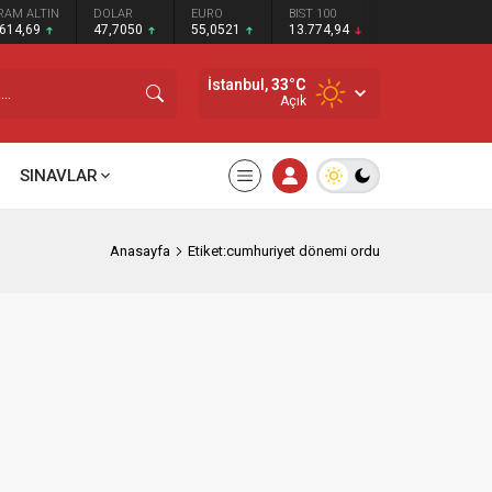
RAM ALTIN
DOLAR
EURO
BIST 100
.614,69
47,7050
55,0521
13.774,94
İstanbul,
33
°C
Açık
SINAVLAR
Anasayfa
Etiket:cumhuriyet dönemi ordu