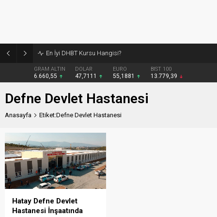
En İyi DHBT Kursu Hangisi?
GRAM ALTIN
DOLAR
EURO
BIST 100
6.660,55
47,7111
55,1881
13.779,39
Defne Devlet Hastanesi
Anasayfa
Etiket:Defne Devlet Hastanesi
Hatay Defne Devlet
Hastanesi İnşaatında