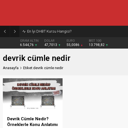
En İyi DHBT Kursu Hangisi?
GRAM ALTIN
DOLAR
EURO
BIST 100
6.544,76
47,7013
55,0086
13.798,82
devrik cümle nedir
Anasayfa
Etiket:devrik cümle nedir
Devrik Cümle Nedir?
Örneklerle Konu Anlatımı