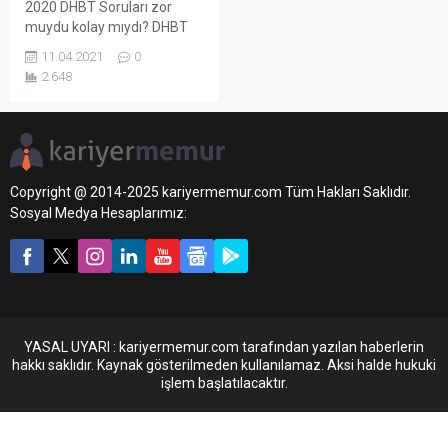
2020 DHBT Soruları zor
muydu kolay mıydı? DHBT
yorumları merak ediliyor.
11.04.2021
0
2020 DHBT ertelenmesi
2.648
sebebiyle 11 Nisan 2021 de
yapıldı. Değerli hocalarım,
2022 DHBT İmtihanı hazırlık
kitapları bu sitemizde uygun
fiyata temin edebilirsiniz
incelemek için tıklayın DHBT
Copyright @ 2014-2025 kariyermemur.com Tüm Hakları Saklıdır.
sınavından sonra adayların
Sosyal Medya Hesaplarımız:
aklından kalan 2020 DHBT
çıkmış soruları sayfamızda
paylaşıyoruz. Dhbt zor...
YASAL UYARI : kariyermemur.com tarafından yazılan haberlerin
hakkı saklıdır. Kaynak gösterilmeden kullanılamaz. Aksi halde hukuki
işlem başlatılacaktır.