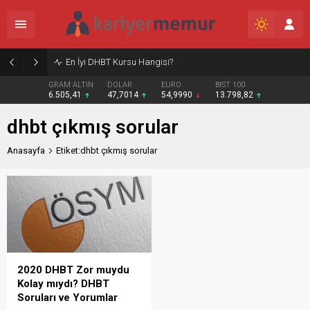
En İyi DHBT Kursu Hangisi?
GRAM ALTIN
DOLAR
EURO
BIST 100
6.505,41
47,7014
54,9990
13.798,82
dhbt çıkmış sorular
Anasayfa
Etiket:dhbt çıkmış sorular
2020 DHBT Zor muydu
Kolay mıydı? DHBT
Soruları ve Yorumlar