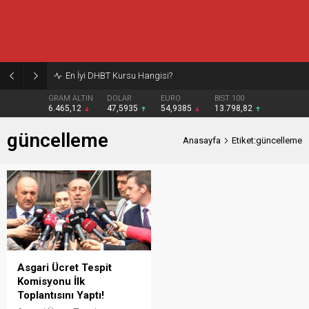
En İyi DHBT Kursu Hangisi?
GRAM ALTIN
DOLAR
EURO
BIST 100
6.465,12
47,5935
54,9385
13.798,82
güncelleme
Anasayfa
Etiket:güncelleme
Asgari Ücret Tespit
Komisyonu İlk
Toplantısını Yaptı!