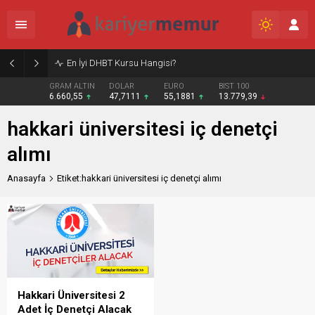
En İyi DHBT Kursu Hangisi?
GRAM ALTIN
DOLAR
EURO
BIST 100
6.660,55
47,7111
55,1881
13.779,39
hakkari üniversitesi iç denetçi
alımı
Anasayfa
Etiket:hakkari üniversitesi iç denetçi alımı
Hakkari Üniversitesi 2
Adet İç Denetçi Alacak