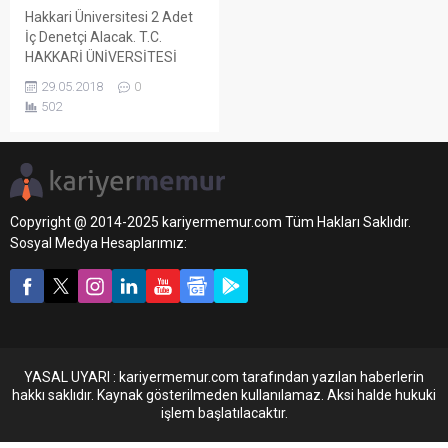
Hakkari Üniversitesi 2 Adet
İç Denetçi Alacak. T.C.
HAKKARİ ÜNİVERSİTESİ
REKTÖRLÜĞÜNDEN 5018
29.05.2018
0
Sayılı Kamu Yönetimi ve
502
Kontrol Kanunu hükümleri
uyarınca Üniversitemize
aşağıda adedi ve kadro
derecesi belirtilen İÇ
DENETÇİ alınacaktır. I-GENEL
ŞARTLAR: – 657 sayılı
Copyright @ 2014-2025 kariyermemur.com Tüm Hakları Saklıdır.
Kanunun 48. maddesinde
Sosyal Medya Hesaplarımız:
belirtilen şartları taşımak. II-
ÖZEL ŞARTLAR: a) Maliye
Bakanlığı İç Denetim
Koordinasyon Kurulu
tarafından düzenlenen...
YASAL UYARI : kariyermemur.com tarafından yazılan haberlerin
hakkı saklıdır. Kaynak gösterilmeden kullanılamaz. Aksi halde hukuki
işlem başlatılacaktır.