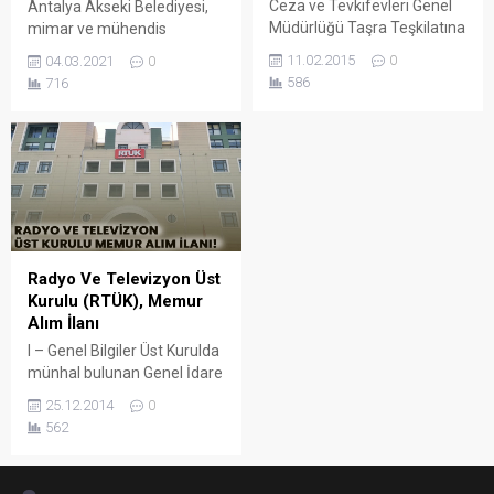
Ceza ve Tevkifevleri Genel
Antalya Akseki Belediyesi,
Müdürlüğü Taşra Teşkilatına
mimar ve mühendis
Sözleşmeli (657 sk. 4/B)
kadrosuna 4 memur alımı
11.02.2015
0
04.03.2021
0
Personel Alımı Sınav ilânı 1.
yapacak.
586
716
657 sayılı Devlet Memurları
Kanunu’nun 4’üncü
maddesinin (B) fıkrası, 2802
sayılı Hâkimler ve Savcılar
Kanunu’nun 114’ün T.C.
ADALET BAKANLIĞI Ceza ve
Tevkifevleri Genel
Müdürlüğü Taşra Teşkilatına
Sözleşmeli (657 sk. 4/B)
Radyo Ve Televizyon Üst
Personel...
Kurulu (RTÜK), Memur
Alım İlanı
I – Genel Bilgiler Üst Kurulda
münhal bulunan Genel İdare
Hizmetleri sınıfı, 9. dereceli
25.12.2014
0
30 adet kadroya giriş sınavı
562
ile Üst Kurul Uzman
Yardımcısı alınacaktır. İlgili
mevzuata ve genel