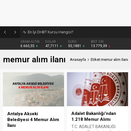
En İyi DHBT Kursu Hangisi?
GRAM ALTIN
DOLAR
EURO
BIST 100
6.660,55
47,7111
55,1881
13.779,39
memur alım ilanı
Anasayfa
Etiket:memur alım ilanı
Adalet Bakanlığı’ndan
Antalya Akseki
1.218 Memur Alımı
Belediyesi 4 Memur Alım
İlanı
T.C. ADALET BAKANLIĞI