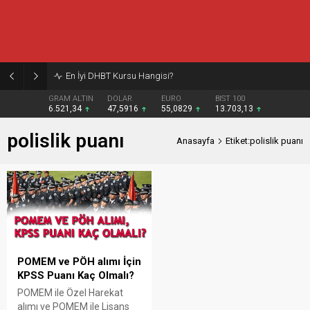
En İyi DHBT Kursu Hangisi?
GRAM ALTIN
DOLAR
EURO
BIST 100
6.521,34
47,5916
55,0829
13.703,13
polislik puanı
Anasayfa
Etiket:polislik puanı
POMEM ve PÖH alımı İçin
KPSS Puanı Kaç Olmalı?
POMEM ile Özel Harekat
alımı ve POMEM ile Lisans