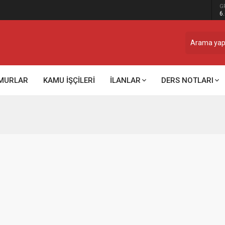
G
6
MURLAR
KAMU İŞÇİLERİ
İLANLAR
DERS NOTLARI