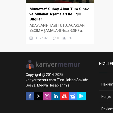
Muvazzaf Subay Alımı Tüm Sınav
ve Mülakat Aşamaları ile İlgili
Bilgiler
ADAYLARIN TABİ TUTULACAKLARI
SEÇİM AŞAMALARI NELERDİR? a.
Seçim Aşaması Faaliyetleri Nelerdir?
01.12.2020
0
850
(1) Genel Kültür Sınavı (Pratisyen
Tabip, Diş Hekimi, Veteriner Hekim,
Eczacı sınıfları için), (2) Evrak Kontrol
(asıl başvuru), (3) Fiziki
Değerlendirme, (4) Kişilik
HIZLI E
Değerlendirme Testi, (5) Fiziki
Yeterlilik Testi (Spor), (6) Mülakat
Copyright @ 2014-2025
Sınavı, (7) Sağlık Kurulu Raporu
kariyermemur.com Tüm Hakları Saklıdır.
İşlemleri, (8)...
Hakkım
Sosyal Medya Hesaplarımız:
Künye
Reklam 