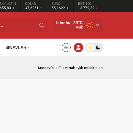
RAM ALTIN
DOLAR
EURO
BIST 100
.655,83
47,6961
55,1622
13.779,39
İstanbul,
33
°C
Açık
SINAVLAR
Anasayfa
Etiket:subaylık mülakatları