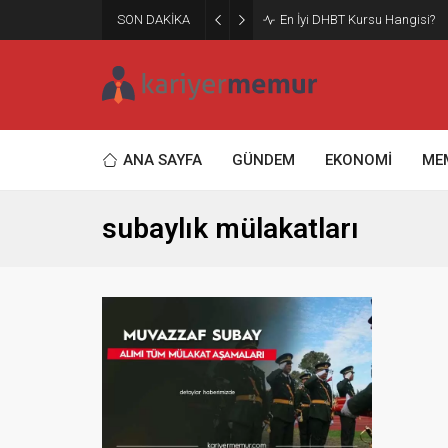
SON DAKİKA
En İyi DHBT Kursu Hangisi?
ANA SAYFA
GÜNDEM
EKONOMİ
ME
subaylık mülakatları