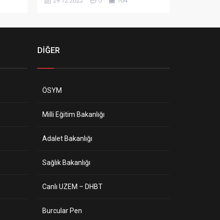
29.12.2022
0
164
, 2547
Cumhurbaşkanlığı Kararnamesi, 2547
ve
Sayılı Kanun’un ilgili maddeleri ve
 ’de
09.11.2018 tarihli Resmi Gazete ’de
yayımlanarak yürürlüğe giren
im
“Öğretim Üyesi Dışındaki Öğretim
DİĞER
Elemanı Kadrolarına Yapılacak
ezi
Atamalarda Uygulanacak Merkezi
 Usul
Sınav ile Giriş Sınavlarına İlişkin Usul
ve...
ÖSYM
Milli Eğitim Bakanlığı
Adalet Bakanlığı
Sağlık Bakanlığı
Canlı UZEM – DHBT
Burcular Pen