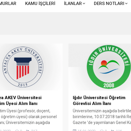
MURLAR
KAMU İŞÇİLERİ
İLANLAR
DERS NOTLARI
ya AKEV Üniversitesi
Iğdır Üniversitesi Öğretim
im Üyesi Alım İlanı
Görevlisi Alım İlanı
etim Üyesi (profesör, doçent,
Üniversitemizin aşağıda belirtil
 öğretim üyesi) olarak personel
birimlerine, 10.07.2018 tarihli 
lanı; Üniversitemizin aşağıda
Gazete ’de yayımlanan Genel K
’de belirtilen birimlerine 657
ve Usulü Hakkında 2 Sayılı