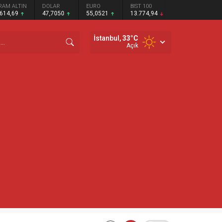
RAM ALTIN
DOLAR
EURO
BIST 100
.614,69
47,7050
55,0521
13.774,94
İstanbul,
33
°C
Açık