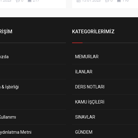
1.2023
0
217
15.01.2023
0
116
 Devlet Memurları Kanunu’nun
Cumhurbaşkanlığı Kararnamesi
i maddesinde belirtilen genel
Sayılı Kanun’un ilgili maddeleri 
ı taşıyan, 2547 sayılı
09.11.2018 tarihli Resmi Gazete
köğretim Kanunu ile Öğretim
yayımlanarak yürürlüğe giren
ine Yükseltilme ve Atanma
“Öğretim Üyesi Dışındaki Öğret
RİŞİM
KATEGORİLERİMİZ
eliği ve Antalya Akev
Elemanı Kadrolarına Yapılacak
sitesi Akademik Yükseltme ve
Atamalarda Uygulanacak Merk
Yönergesi’nde belirtilen asgari
Sınav ile Giriş Sınavlarına İlişkin
lere sahip,...
ve...
ızda
MEMURLAR
İLANLAR
& İşbirliği
DERS NOTLARI
KAMU İŞÇİLERİ
ullanımı
SINAVLAR
ydınlatma Metni
GÜNDEM