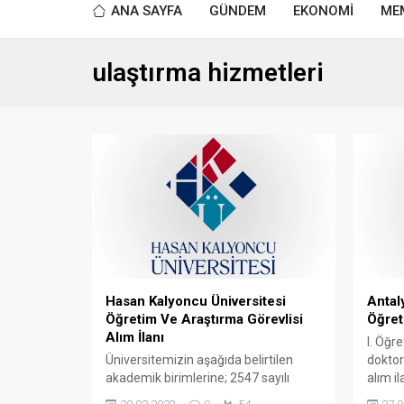
ANA SAYFA
GÜNDEM
EKONOMİ
ME
ulaştırma hizmetleri
Hasan Kalyoncu Üniversitesi
Antal
Öğretim Ve Araştırma Görevlisi
Öğret
Alım İlanı
I. Öğr
Üniversitemizin aşağıda belirtilen
doktor
akademik birimlerine; 2547 sayılı
alım i
Yükseköğretim Kanunu’nun ilgili
Tablo1