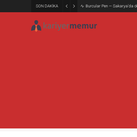
SON DAKİKA
Burcular Pen — Sakarya’da do