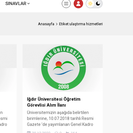
SINAVLAR
Anasayfa
Etiket:ulaştırma hizmetleri
Iğdır Üniversitesi Öğretim
Görevlisi Alım İlanı
en
Üniversitemizin aşağıda belirtilen
Resmi
birimlerine, 10.07.2018 tarihli Resmi
adro
Gazete ’de yayımlanan Genel Kadro
ve Usulü Hakkında 2 Sayılı