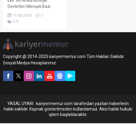
Ekli “Amerika Birleşik
Devletleri Menşeli Bazı
Ürünlerin İthalatında Ek Mali
15.08.2018
0
Yükümlülük Uygulanmasına
673
Dair Kararda Değişiklik
Yapılmasına İlişkin Karar”ın
yürürlüğe konulmasına;
20/2/1930 tarihli ve 1567
sayılı Kanunun 1 inci,
14/5/1964 tarihli ve 474
Copyright @ 2014-2025 kariyermemur.com Tüm Hakları Saklıdır.
sayılı Kanunun 2 nci,
Sosyal Medya Hesaplarımız:
6/5/1986 tarihli ve 3283
sayılı Kanunun 2 nci,
27/10/1999 tarihli ve 4458
sayılı Kanunun...
YASAL UYARI : kariyermemur.com tarafından yazılan haberlerin
hakkı saklıdır. Kaynak gösterilmeden kullanılamaz. Aksi halde hukuki
işlem başlatılacaktır.