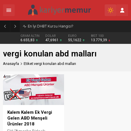
En İyi DHBT Kursu Hangisi?
GRAM ALTIN
DOLAR
EURO
BIST 100
6.655,83
47,6961
55,1622
13.779,39
vergi konulan abd malları
Anasayfa
Etiket:vergi konulan abd malları
Kalem Kalem Ek Vergi
Gelen ABD Menşeli
Ürünler 2018