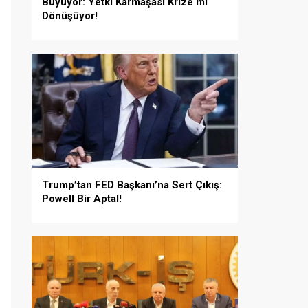
Büyüyor: Yetki Karmaşası Krize mi
Dönüşüyor!
Trump’tan FED Başkanı’na Sert Çıkış:
Powell Bir Aptal!