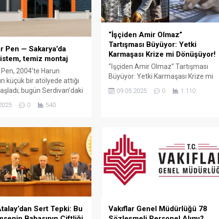
“İşçiden Amir Olmaz”
Tartışması Büyüyor: Yetki
r Pen — Sakarya’da
Karmaşası Krize mi Dönüşüyor!
istem, temiz montaj
“İşçiden Amir Olmaz” Tartışması
 Pen, 2004’te Harun
Büyüyor: Yetki Karmaşası Krize mi
n küçük bir atölyede attığı
Dönüşüyor! Türkiye’de kamu
aşladı; bugün Serdivan’daki
09.05.2025
0
1.110
çalışanları arasında büyüyen “yetki
showroomu ve 750 m²
2025
0
540
karmaşası” tartışması yeni bir
retim alanıyla, Sakarya ve
boyuta taşındı. Türk-İş Genel
çelerde PVC doğrama, cam
Başkanı Ergün Atalay’ın son
ış bahçesi, panjur ve
açıklamaları, bazı memur
çözümlerini tek çatı altında
sendikalarının kamu işçilerine
 Fıratpen kurumsal bayiliği
yönelik yaklaşımlarını gözler önüne
ıyor olmamız; profil kalitesi,
serdi. Atalay, bazı memur
 standardı...
sendikalarının Cumhurbaşkanlığı’na
başvurarak “İşçiden amir olmaz”
ifadesini kullanmasının...
talay’dan Sert Tepki: Bu
Vakıflar Genel Müdürlüğü 78
msenin Babasının Çiftliği
Sözleşmeli Personel Alımı?