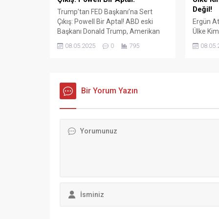
Değil!
Trump’tan FED Başkanı’na Sert
Çıkış: Powell Bir Aptal! ABD eski
Ergün At
Başkanı Donald Trump, Amerikan
Ülke Kim
Merkez Bankası (FED) Başkanı
Değil! Tü
08.05.2025
0
795
08.05.
Jerome Powell’ın faiz oranlarını
Konfede
sabit tutma kararına sert tepki
Başkanı 
gösterdi. Sosyal medya platformu
sözleşm
Truth Social üzerinden yaptığı
ve ekonom
açıklamada Trump, “Çok geç.
Bir Yorum Yazın
sert açı
Powell bir aptal, hiçbir fikri yok.
İŞ Genel
Onun dışında kendisini çok
gerçekle
seviyorum!”...
konuşan
hem de H
Mehmet.