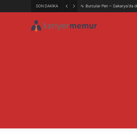
SON DAKİKA
Burcular Pen — Sakarya’da do