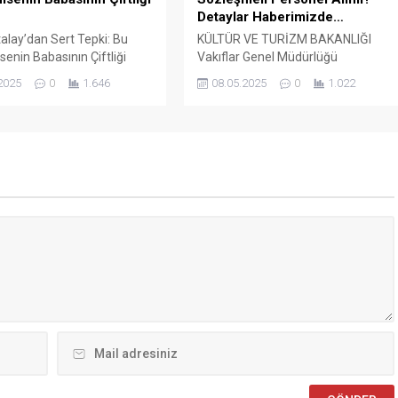
Detaylar Haberimizde…
alay’dan Sert Tepki: Bu
KÜLTÜR VE TURİZM BAKANLIĞI
senin Babasının Çiftliği
Vakıflar Genel Müdürlüğü
rkiye İşçi Sendikaları
SÖZLEŞMELİ PERSONEL ALIM İLANI
2025
0
1.646
08.05.2025
0
1.022
rasyonu (TÜRK-İŞ) Genel
Genel Müdürlüğümüz Merkez ve
Ergün Atalay, kamu toplu iş
Taşra teşkilatında 657 sayılı Devlet
elerinde yaşanan tıkanma
Memurları Kanunu’nun 4 üncü
ik politikalarla ilgili çok
maddesinin (B) fıkrasına göre
klamalarda bulundu. TÜRK-
istihdam edilmek üzere “Sözleşmel
 Merkezinde
Personel Çalıştırılmasına İlişkin
ştirilen basın toplantısında
Esaslar” çerçevesinde sözlü sınavla
 Atalay, hem hükümete
Mühendis, Mimar, Müze
azine ve Maliye Bakanı
Araştırmacısı ile Sosyal Çalışmacı;
..
sözlü sınav yapılmaksızın Büro...