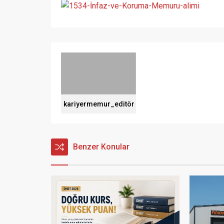
kariyermemur_editör
Benzer Konular