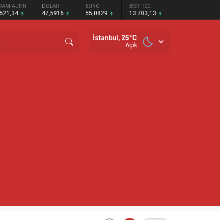
RAM ALTIN
DOLAR
EURO
BIST 100
.521,34
47,5916
55,0829
13.703,13
İstanbul,
25
°C
Açık