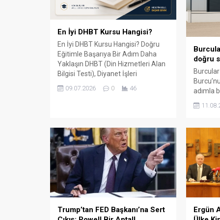
En İyi DHBT Kursu Hangisi?
En İyi DHBT Kursu Hangisi? Doğru
Burcula
Eğitimle Başarıya Bir Adım Daha
doğru s
Yaklaşın DHBT (Din Hizmetleri Alan
Burcular
Bilgisi Testi), Diyanet İşleri
Burcu’nu
Başkanlığında görev almak isteyen
09.07.2026
0
46
adımla b
adaylar için büyük önem taşıyan bir
147 m² 
sınavdır. Her yıl binlerce aday bu
11.08.
kapalı ü
sınavda yüksek puan alabilmek için
çevre il
farklı eğitim kaynaklarına yöneliyor.
balkon, k
Ancak en sık sorulan sorulardan...
küpeşte 
sunuyor.
ile çalış
aksesuar
Trump’tan FED Başkanı’na Sert
Ergün A
Çıkış: Powell Bir Aptal!
Ülke Ki