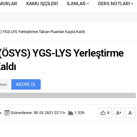
MURLAR
KAMU İŞÇİLERİ
İLANLAR
DERS NOTLARI
 YGS-LYS Yerleştirme Taban Puanları Kaçta Kaldı
(ÖSYS) YGS-LYS Yerleştirme
aldı
ABONE OL
A
A
Düzenleme: 05.03.2021 22:11
1.329
0
+
-