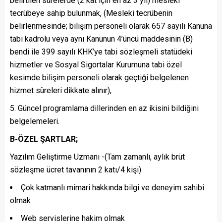
belirtilen sürelerde (2 kat için en az 3 yıl) mesleki
tecrübeye sahip bulunmak, (Mesleki tecrübenin
belirlenmesinde; bilişim personeli olarak 657 sayılı Kanuna
tabi kadrolu veya aynı Kanunun 4’üncü maddesinin (B)
bendi ile 399 sayılı KHK’ye tabi sözleşmeli statüdeki
hizmetler ve Sosyal Sigortalar Kurumuna tabi özel
kesimde bilişim personeli olarak geçtiği belgelenen
hizmet süreleri dikkate alınır),
Güncel programlama dillerinden en az ikisini bildiğini
belgelemeleri.
B-ÖZEL ŞARTLAR;
Yazılım Geliştirme Uzmanı -(Tam zamanlı, aylık brüt
sözleşme ücret tavanının 2 katı/4 kişi)
Çok katmanlı mimari hakkında bilgi ve deneyim sahibi
olmak
Web servislerine hakim olmak