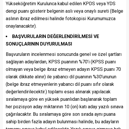
Yükseköğretim Kurulunca kabul edilen KPDS veya YDS
dengi puanı gösterir belgenin aslı veya onaylı sureti (Belge
aslının ibraz edilmesi halinde fotokopisi Kurumumuzca
onaylanacaktır).
BAŞVURULARIN DEĞERLENDİRİLMESİ VE
SONUÇLARININ DUYURULMASI
Başvuruların incelenmesi sonucunda genel ve özel şartları
sağlayan adaylardan, KPSS puanının %70’i (KPSS puanı
olmayan veya belge ibraz etmeyen adayın KPSS puanı 70
olarak dikkate alınır) ile yabancı dil puanının %30’ununun
(belge ibraz etmeyenlerin yabancı dil puanı sıfır olarak
değerlendirilecektir.) toplamı esas alınarak yapılacak
sıralamaya göre en yüksek puanlıdan başlanarak toplam
her pozisyon aday miktarının 10 (on) katı aday yazılı sınava
çağırılacaktır. Bu sıralamaya göre son sırada aynı puana
sahip birden fazla adayın bulunması halinde, bu adayların