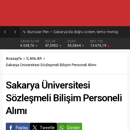
Burcular Pen — Sakarya’da doğru sistem, temiz montaj
GRAM ALTIN
DOLAR
EURO
BIST 100
6.528,76
47,5952
55,0664
13.676,19
Anasayfa
İLANLAR
Sakarya Üniversitesi Sözleşmeli Bilişim Personeli Alımı
Sakarya Üniversitesi
Sözleşmeli Bilişim Personeli
Alımı
Paylaş
Tweetle
Gönder