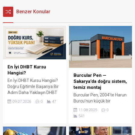
Benzer Konular
En İyi DHBT Kursu
Hangisi?
Burcular Pen —
En İyi DHBT Kursu Hangisi?
Sakarya’da doğru sistem,
Doğru Eğitimle Başarıya Bir
temiz montaj
Adım Daha Yaklaşın DHBT
Burcular Pen, 2004’te Harun
(Din Hizmetleri Alan Bilgisi
Burcu’nun küçük bir
09.07.2026
0
47
Testi), Diyanet İşleri
atölyede attığı adımla
11.08.2025
0
Başkanlığında görev almak
başladı; bugün Serdivan’daki
541
isteyen adaylar için büyük
147 m² showroomu ve 750
önem taşıyan bir sınavdır.
m² kapalı üretim alanıyla,
Her yıl binlerce aday bu
Sakarya ve çevre ilçelerde
sınavda yüksek puan