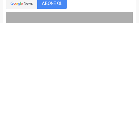
ABONE OL
kariyermemur_editör
Yayınlama: 18.06.2015
Düzenleme: 16.07.2022 19:23
A
A
+
-
Polis Akademisi Başkanlığına bağlı Polis Meslek
Yüksekokullarına 2015-2016 eğitim-öğretim yılı için 2700