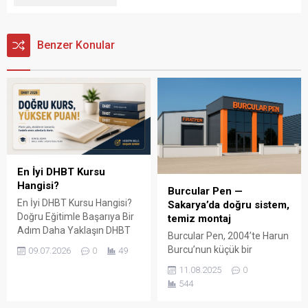
Benzer Konular
En İyi DHBT Kursu
Hangisi?
Burcular Pen —
En İyi DHBT Kursu Hangisi?
Sakarya’da doğru sistem,
Doğru Eğitimle Başarıya Bir
temiz montaj
Adım Daha Yaklaşın DHBT
Burcular Pen, 2004’te Harun
(Din Hizmetleri Alan Bilgisi
Burcu’nun küçük bir
09.07.2026
0
49
Testi), Diyanet İşleri
atölyede attığı adımla
11.08.2025
0
Başkanlığında görev almak
başladı; bugün Serdivan’daki
544
isteyen adaylar için büyük
147 m² showroomu ve 750
önem taşıyan bir sınavdır.
m² kapalı üretim alanıyla,