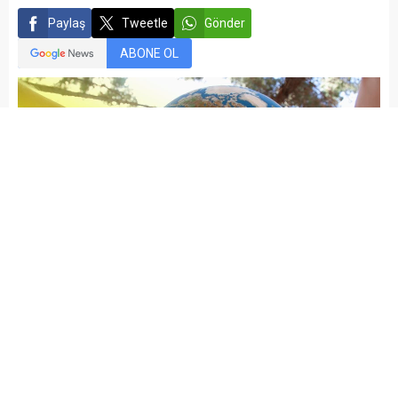
Paylaş
Tweetle
Gönder
ABONE OL
kariyermemur_editör
Yayınlama: 10.01.2015
Düzenleme: 14.06.2023 11:49
A
A
+
-