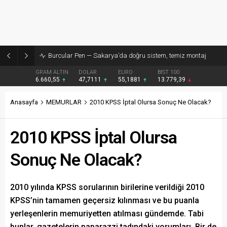
Burcular Pen — Sakarya’da doğru sistem, temiz montaj
GRAM ALTIN
DOLAR
EURO
BIST 100
6.660,55
47,7111
55,1881
13.779,39
Anasayfa
MEMURLAR
2010 KPSS İptal Olursa Sonuç Ne Olacak?
2010 KPSS İptal Olursa
Sonuç Ne Olacak?
2010 yılında KPSS sorularının birilerine verildiği 2010
KPSS’nin tamamen geçersiz kılınması ve bu puanla
yerleşenlerin memuriyetten atılması gündemde. Tabi
bunlar, gazetelerin paparazzi tadındaki yorumları. Bir de