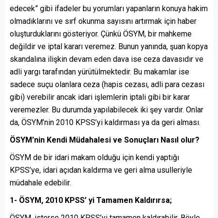
edecek” gibi ifadeler bu yorumları yapanların konuya hakim
olmadıklarını ve sırf okunma sayısını artırmak için haber
oluşturduklarını gösteriyor. Çünkü ÖSYM, bir mahkeme
değildir ve iptal kararı veremez. Bunun yanında, şuan kopya
skandalına ilişkin devam eden dava ise ceza davasıdır ve
adli yargı tarafından yürütülmektedir. Bu makamlar ise
sadece suçu olanlara ceza (hapis cezası, adli para cezası
gibi) verebilir ancak idari işlemlerin iptali gibi bir karar
veremezler. Bu durumda yapılabilecek iki şey vardır. Onlar
da, ÖSYM’nin 2010 KPSS’yi kaldırması ya da geri alması.
ÖSYM’nin Kendi Müdahalesi ve Sonuçları Nasıl olur?
ÖSYM de bir idari makam olduğu için kendi yaptığı
KPSS’ye, idari açıdan kaldırma ve geri alma usulleriyle
müdahale edebilir.
1- ÖSYM, 2010 KPSS’ yi Tamamen Kaldırırsa;
ÖSYM, isterse 2010 KPSS’yi tamamen kaldırabilir. Böyle