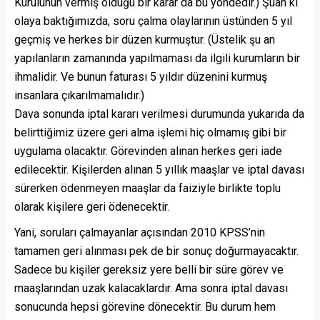
Kurulunun vermiş olduğu bir karar da bu yöndedir.) Şuan ki
olaya baktığımızda, soru çalma olaylarının üstünden 5 yıl
geçmiş ve herkes bir düzen kurmuştur. (Üstelik şu an
yapılanların zamanında yapılmaması da ilgili kurumların bir
ihmalidir. Ve bunun faturası 5 yıldır düzenini kurmuş
insanlara çıkarılmamalıdır.)
Dava sonunda iptal kararı verilmesi durumunda yukarıda da
belirttiğimiz üzere geri alma işlemi hiç olmamış gibi bir
uygulama olacaktır. Görevinden alınan herkes geri iade
edilecektir. Kişilerden alınan 5 yıllık maaşlar ve iptal davası
sürerken ödenmeyen maaşlar da faiziyle birlikte toplu
olarak kişilere geri ödenecektir.
Yani, soruları çalmayanlar açısından 2010 KPSS’nin
tamamen geri alınması pek de bir sonuç doğurmayacaktır.
Sadece bu kişiler gereksiz yere belli bir süre görev ve
maaşlarından uzak kalacaklardır. Ama sonra iptal davası
sonucunda hepsi görevine dönecektir. Bu durum hem