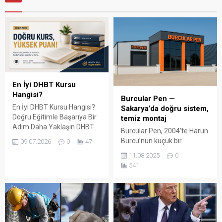
En İyi DHBT Kursu
Hangisi?
Burcular Pen —
En İyi DHBT Kursu Hangisi?
Sakarya’da doğru sistem,
Doğru Eğitimle Başarıya Bir
temiz montaj
Adım Daha Yaklaşın DHBT
Burcular Pen, 2004’te Harun
(Din Hizmetleri Alan Bilgisi
Burcu’nun küçük bir
09.07.2026
0
47
Testi), Diyanet İşleri
atölyede attığı adımla
11.08.2025
0
Başkanlığında görev almak
başladı; bugün Serdivan’daki
541
isteyen adaylar için büyük
147 m² showroomu ve 750
önem taşıyan bir sınavdır.
m² kapalı üretim alanıyla,
Her yıl binlerce aday bu
Sakarya ve çevre ilçelerde
sınavda yüksek puan
PVC doğrama, cam balkon,
alabilmek için farklı eğitim
kış bahçesi, panjur ve
kaynaklarına yöneliyor.
küpeşte çözümlerini tek çatı