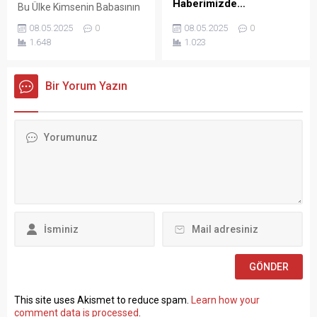
Haberimizde…
Bu Ülke Kimsenin Babasının
olmaz” ifadesini
Çiftliği Değil! Türkiye İşçi
KÜLTÜR VE TURİZM
kullanmasının...
08.05.2025
0
08.05.2025
0
Sendikaları Konfederasyonu
BAKANLIĞI Vakıflar Genel
1.648
1.023
(TÜRK-İŞ) Genel Başkanı
Müdürlüğü SÖZLEŞMELİ
Ergün Atalay, kamu toplu iş
PERSONEL ALIM İLANI Genel
sözleşmelerinde yaşanan
Müdürlüğümüz Merkez ve
Bir Yorum Yazın
tıkanma ve ekonomik
Taşra teşkilatında 657 sayılı
politikalarla ilgili çok sert
Devlet Memurları
açıklamalarda bulundu.
Kanunu’nun 4 üncü
TÜRK-İŞ Genel Merkezinde
maddesinin (B) fıkrasına
gerçekleştirilen basın
göre istihdam edilmek
toplantısında konuşan
üzere “Sözleşmeli Personel
Atalay, hem hükümete hem
Çalıştırılmasına İlişkin
de Hazine ve Maliye Bakanı
Esaslar” çerçevesinde sözlü
Mehmet...
sınavla Mühendis, Mimar,
Müze Araştırmacısı ile
Sosyal Çalışmacı; sözlü
sınav yapılmaksızın Büro...
This site uses Akismet to reduce spam.
Learn how your
comment data is processed
.