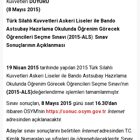
Kuvvetleri
DUYURU
(8 Mayıs 2015)
Türk Silahlı Kuvvetleri Askeri Liseler ile Bando
Astsubay Hazırlama Okulunda Öğrenim Görecek
Öğrencileri Seçme Sınavı
(
2015-ALS
):
Sınav
Sonuçlarının Açıklanması
19 Nisan 2015
tarihinde yapılan 2015 Türk Silahlı
Kuvvetleri Askeri Liseler ile Bando Astsubay Hazırlama
Okulunda Öğrenim Görecek Öğrencileri Seçme Sınavı’nın
(
2015-ALS
)
değerlendirme işlemleri tamamlanmıştır.
Sınav sonuçları,
8 Mayıs 2015
günü saat
16.30’dan
itibaren ÖSYM’nin
https://sonuc.osym.gov.tr
İnternet
adresinden açıklanacaktır.
Adaylar sınav sonuçlarını belirtilen
İnternet
adresinden T.C.
Kimlik Numaraları ve şifreleri ile öğrenebileceklerdir. Sınav