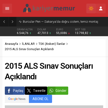
Burcular Pen — Sakarya’da doğru sistem, temiz montaj
GRAM ALTIN
DOLAR
EURO
BIST 100
6.544,76
47,7013
55,0086
13.798,82
Anasayfa
İLANLAR
TSK (Askeri) İlanlar
2015 ALS Sınav Sonuçları Açıklandı
2015 ALS Sınav Sonuçları
Açıklandı
Paylaş
Tweetle
Gönder
ABONE OL