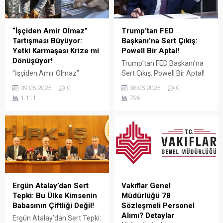
Ancak en sık sorulan
altında sunuyor. Fıratpen
sorulardan...
kurumsal bayiliği ile çalışıyor
olmamız; profil kalitesi,
“İşçiden Amir Olmaz”
Trump’tan FED
aksesuar standardı...
Tartışması Büyüyor:
Başkanı’na Sert Çıkış:
Yetki Karmaşası Krize mi
Powell Bir Aptal!
Dönüşüyor!
Trump’tan FED Başkanı’na
“İşçiden Amir Olmaz”
Sert Çıkış: Powell Bir Aptal!
Tartışması Büyüyor: Yetki
ABD eski Başkanı Donald
09.05.2025
0
08.05.2025
0
Karmaşası Krize mi
Trump, Amerikan Merkez
1.111
796
Dönüşüyor! Türkiye’de kamu
Bankası (FED) Başkanı
çalışanları arasında büyüyen
Jerome Powell’ın faiz
“yetki karmaşası” tartışması
oranlarını sabit tutma
yeni bir boyuta taşındı. Türk-
kararına sert tepki gösterdi.
İş Genel Başkanı Ergün
Sosyal medya platformu
Atalay’ın son açıklamaları,
Truth Social üzerinden
bazı memur sendikalarının
yaptığı açıklamada Trump,
kamu işçilerine yönelik
“Çok geç. Powell bir aptal,
yaklaşımlarını gözler önüne
hiçbir fikri yok. Onun dışında
Ergün Atalay’dan Sert
Vakıflar Genel
serdi. Atalay, bazı memur
kendisini çok seviyorum!”...
Tepki: Bu Ülke Kimsenin
Müdürlüğü 78
sendikalarının
Babasının Çiftliği Değil!
Sözleşmeli Personel
Cumhurbaşkanlığı’na
Alımı? Detaylar
Ergün Atalay’dan Sert Tepki:
başvurarak “İşçiden amir