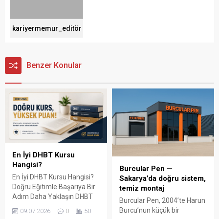
kariyermemur_editör
Benzer Konular
En İyi DHBT Kursu
Hangisi?
Burcular Pen —
En İyi DHBT Kursu Hangisi?
Sakarya’da doğru sistem,
Doğru Eğitimle Başarıya Bir
temiz montaj
Adım Daha Yaklaşın DHBT
Burcular Pen, 2004’te Harun
(Din Hizmetleri Alan Bilgisi
Burcu’nun küçük bir
09.07.2026
0
50
Testi), Diyanet İşleri