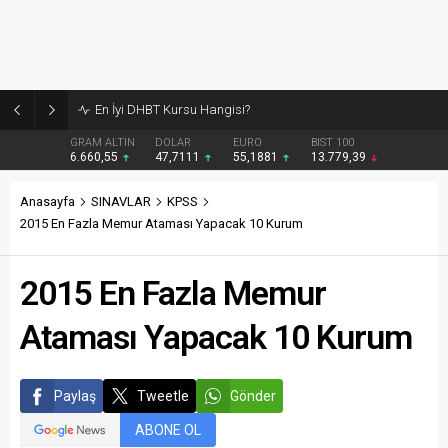
Burcular Pen — Sakarya’da doğru sistem, temiz montaj
GRAM ALTIN
DOLAR
EURO
BIST 100
6.660,55
47,7111
55,1881
13.779,39
Anasayfa
SINAVLAR
KPSS
2015 En Fazla Memur Ataması Yapacak 10 Kurum
2015 En Fazla Memur
Ataması Yapacak 10 Kurum
Paylaş
Tweetle
Gönder
ABONE OL