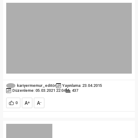
kariyermemur_editör
Yayınlama: 23.04.2015
Düzenleme: 05.03.2021 22:04
437
A
A
0
+
-