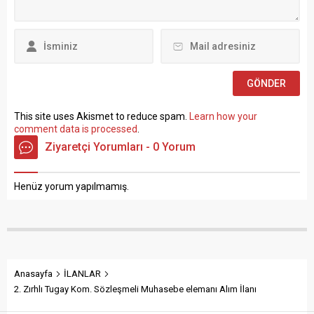
de Hazine ve Maliye Bakanı
Esaslar” çerçevesinde sözlü
Mehmet...
sınavla Mühendis, Mimar,
Müze Araştırmacısı ile
Sosyal Çalışmacı; sözlü
sınav yapılmaksızın Büro...
This site uses Akismet to reduce spam.
Learn how your
comment data is processed
.
Ziyaretçi Yorumları - 0 Yorum
Henüz yorum yapılmamış.
Anasayfa
İLANLAR
2. Zırhlı Tugay Kom. Sözleşmeli Muhasebe elemanı Alım İlanı