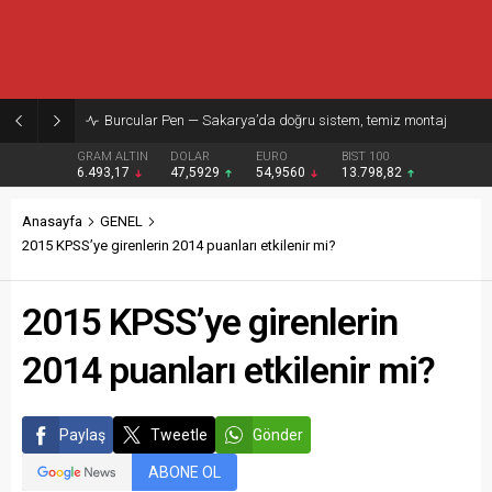
Burcular Pen — Sakarya’da doğru sistem, temiz montaj
GRAM ALTIN
DOLAR
EURO
BIST 100
6.493,17
47,5929
54,9560
13.798,82
Anasayfa
GENEL
2015 KPSS’ye girenlerin 2014 puanları etkilenir mi?
2015 KPSS’ye girenlerin
2014 puanları etkilenir mi?
Paylaş
Tweetle
Gönder
ABONE OL