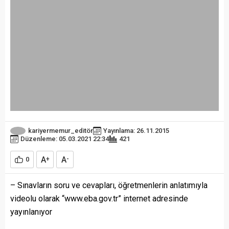
kariyermemur_editör
Yayınlama: 26.11.2015
Düzenleme: 05.03.2021 22:34
421
A
A
0
+
-
– Sınavların soru ve cevapları, öğretmenlerin anlatımıyla
videolu olarak “www.eba.gov.tr” internet adresinde
yayınlanıyor