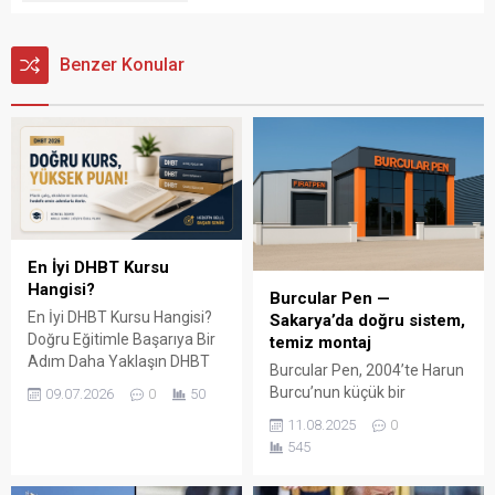
Benzer Konular
En İyi DHBT Kursu
Hangisi?
Burcular Pen —
En İyi DHBT Kursu Hangisi?
Sakarya’da doğru sistem,
Doğru Eğitimle Başarıya Bir
temiz montaj
Adım Daha Yaklaşın DHBT
Burcular Pen, 2004’te Harun
(Din Hizmetleri Alan Bilgisi
Burcu’nun küçük bir
09.07.2026
0
50
Testi), Diyanet İşleri
atölyede attığı adımla
11.08.2025
0
Başkanlığında görev almak
başladı; bugün Serdivan’daki
545
isteyen adaylar için büyük
147 m² showroomu ve 750
önem taşıyan bir sınavdır.
m² kapalı üretim alanıyla,
Her yıl binlerce aday bu