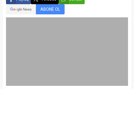
ABONE OL
kariyermemur_editör
Yayınlama: 26.11.2015
Düzenleme: 05.03.2021 22:34
A
A
+
-
1 BÜRO GÖREVLİSİ PERONEL ALIM İLANI