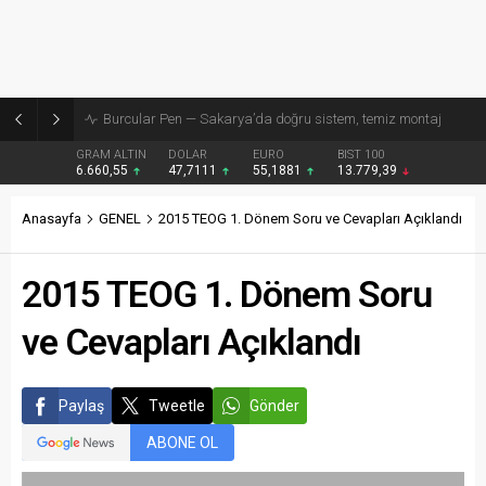
Burcular Pen — Sakarya’da doğru sistem, temiz montaj
GRAM ALTIN
DOLAR
EURO
BIST 100
6.660,55
47,7111
55,1881
13.779,39
Anasayfa
GENEL
2015 TEOG 1. Dönem Soru ve Cevapları Açıklandı
2015 TEOG 1. Dönem Soru
ve Cevapları Açıklandı
Paylaş
Tweetle
Gönder
ABONE OL