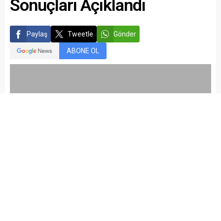
Sonuçları Açıklandı
Paylaş
Tweetle
Gönder
ABONE OL
kariyermemur_editör
Yayınlama: 14.08.2015
Düzenleme: 05.03.2021 22:17