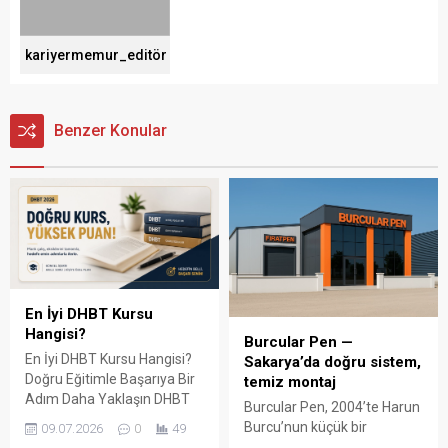
kariyermemur_editör
Benzer Konular
En İyi DHBT Kursu
Hangisi?
Burcular Pen —
En İyi DHBT Kursu Hangisi?
Sakarya’da doğru sistem,
Doğru Eğitimle Başarıya Bir
temiz montaj
Adım Daha Yaklaşın DHBT
Burcular Pen, 2004’te Harun
(Din Hizmetleri Alan Bilgisi
Burcu’nun küçük bir
09.07.2026
0
49
Testi), Diyanet İşleri
atölyede attığı adımla