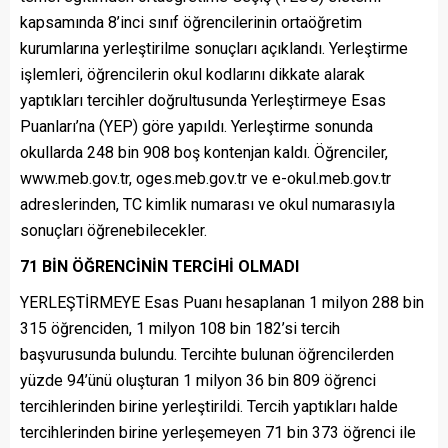
kapsamında 8’inci sınıf öğrencilerinin ortaöğretim
kurumlarına yerleştirilme sonuçları açıklandı. Yerleştirme
işlemleri, öğrencilerin okul kodlarını dikkate alarak
yaptıkları tercihler doğrultusunda Yerleştirmeye Esas
Puanları’na (YEP) göre yapıldı. Yerleştirme sonunda
okullarda 248 bin 908 boş kontenjan kaldı. Öğrenciler,
www.meb.gov.tr, oges.meb.gov.tr ve e-okul.meb.gov.tr
adreslerinden, TC kimlik numarası ve okul numarasıyla
sonuçları öğrenebilecekler.
71 BİN ÖĞRENCİNİN TERCİHİ OLMADI
YERLEŞTİRMEYE Esas Puanı hesaplanan 1 milyon 288 bin
315 öğrenciden, 1 milyon 108 bin 182’si tercih
başvurusunda bulundu. Tercihte bulunan öğrencilerden
yüzde 94’ünü oluşturan 1 milyon 36 bin 809 öğrenci
tercihlerinden birine yerleştirildi. Tercih yaptıkları halde
tercihlerinden birine yerleşemeyen 71 bin 373 öğrenci ile