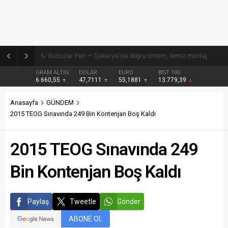
Burcular Pen — Sakarya’da doğru sistem, temiz montaj
GRAM ALTIN
DOLAR
EURO
BIST 100
6.660,55
47,7111
55,1881
13.779,39
Anasayfa
GÜNDEM
2015 TEOG Sınavında 249 Bin Kontenjan Boş Kaldı
2015 TEOG Sınavında 249
Bin Kontenjan Boş Kaldı
Paylaş
Tweetle
Gönder
ABONE OL