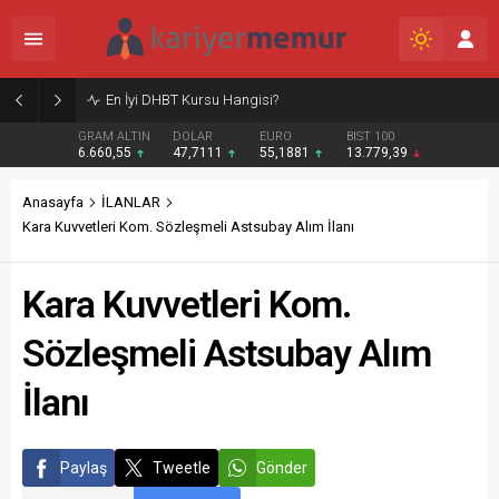
Burcular Pen — Sakarya’da doğru sistem, temiz montaj
GRAM ALTIN
DOLAR
EURO
BIST 100
6.660,55
47,7111
55,1881
13.779,39
Anasayfa
İLANLAR
Kara Kuvvetleri Kom. Sözleşmeli Astsubay Alım İlanı
Kara Kuvvetleri Kom.
Sözleşmeli Astsubay Alım
İlanı
Paylaş
Tweetle
Gönder