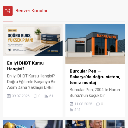
Benzer Konular
En İyi DHBT Kursu
Hangisi?
Burcular Pen —
En İyi DHBT Kursu Hangisi?
Sakarya’da doğru sistem,
Doğru Eğitimle Başarıya Bir
temiz montaj
Adım Daha Yaklaşın DHBT
Burcular Pen, 2004’te Harun
(Din Hizmetleri Alan Bilgisi
Burcu’nun küçük bir
09.07.2026
0
51
Testi), Diyanet İşleri
atölyede attığı adımla
11.08.2025
0
Başkanlığında görev almak
başladı; bugün Serdivan’daki
545
isteyen adaylar için büyük
147 m² showroomu ve 750
önem taşıyan bir sınavdır.
m² kapalı üretim alanıyla,
Her yıl binlerce aday bu
Sakarya ve çevre ilçelerde
sınavda yüksek puan