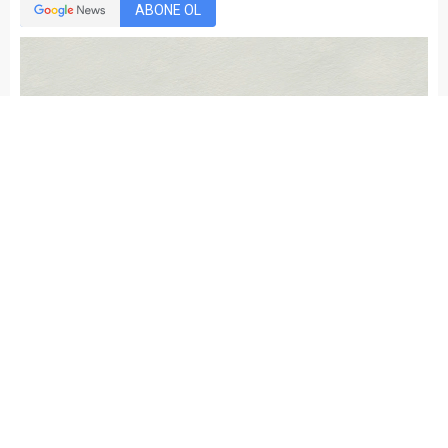
ABONE OL
kariyermemur_editör
Yayınlama: 22.02.2016
Düzenleme: 10.03.2021 11:32
A
A
+
-
Çay İşletmeleri Kurumu 184 geçici işçi alacak.