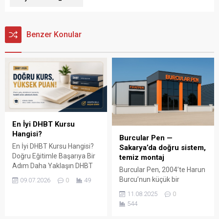
Benzer Konular
En İyi DHBT Kursu
Hangisi?
Burcular Pen —
En İyi DHBT Kursu Hangisi?
Sakarya’da doğru sistem,
Doğru Eğitimle Başarıya Bir
temiz montaj
Adım Daha Yaklaşın DHBT
Burcular Pen, 2004’te Harun
(Din Hizmetleri Alan Bilgisi
Burcu’nun küçük bir
09.07.2026
0
49
Testi), Diyanet İşleri
atölyede attığı adımla
11.08.2025
0
Başkanlığında görev almak
başladı; bugün Serdivan’daki
544
isteyen adaylar için büyük
147 m² showroomu ve 750
önem taşıyan bir sınavdır.
m² kapalı üretim alanıyla,