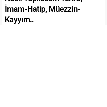
İmam-Hatip, Müezzin-
Kayyım..
Paylaş
Tweetle
Gönder
ABONE OL