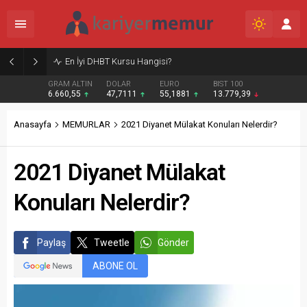
Burcular Pen — Sakarya’da doğru sistem, temiz montaj
GRAM ALTIN
DOLAR
EURO
BIST 100
6.660,55
47,7111
55,1881
13.779,39
Anasayfa
MEMURLAR
2021 Diyanet Mülakat Konuları Nelerdir?
2021 Diyanet Mülakat
Konuları Nelerdir?
Paylaş
Tweetle
Gönder
ABONE OL