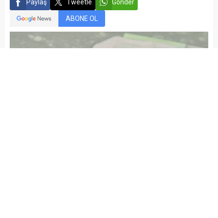
Paylaş
Tweetle
Gönder
ABONE OL
kariyermemur_editör
Yayınlama: 10.06.2021
A
A
+
-
KPSS ortaöğretim sınavı 2021 yılında