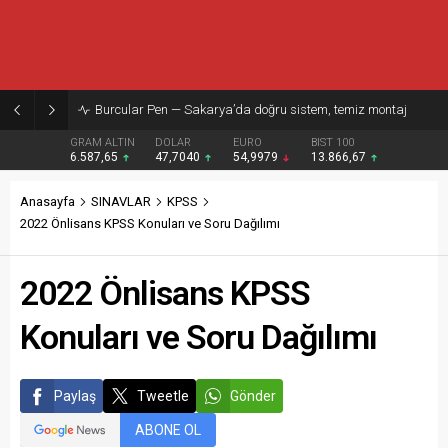
Burcular Pen — Sakarya’da doğru sistem, temiz montaj
GRAM ALTIN
DOLAR
EURO
BIST 100
6.587,65
47,7040
54,9979
13.866,67
Anasayfa
SINAVLAR
KPSS
2022 Önlisans KPSS Konuları ve Soru Dağılımı
2022 Önlisans KPSS
Konuları ve Soru Dağılımı
Paylaş
Tweetle
Gönder
ABONE OL