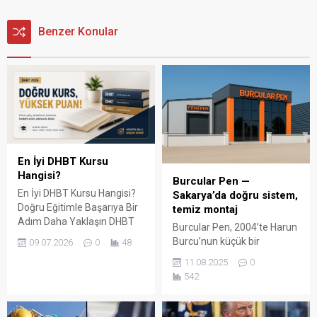
Benzer Konular
En İyi DHBT Kursu
Hangisi?
Burcular Pen —
En İyi DHBT Kursu Hangisi?
Sakarya’da doğru sistem,
Doğru Eğitimle Başarıya Bir
temiz montaj
Adım Daha Yaklaşın DHBT
Burcular Pen, 2004’te Harun
(Din Hizmetleri Alan Bilgisi
Burcu’nun küçük bir
09.07.2026
0
48
Testi), Diyanet İşleri
atölyede attığı adımla
11.08.2025
0
Başkanlığında görev almak
başladı; bugün Serdivan’daki
542
isteyen adaylar için büyük
147 m² showroomu ve 750
önem taşıyan bir sınavdır.
m² kapalı üretim alanıyla,
Her yıl binlerce aday bu
Sakarya ve çevre ilçelerde