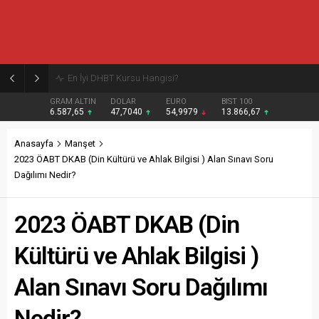
Burcular Pen — Sakarya’da doğru sistem, temiz montaj
GRAM ALTIN
DOLAR
EURO
BIST 100
6.587,65
47,7040
54,9979
13.866,67
Anasayfa
Manşet
2023 ÖABT DKAB (Din Kültürü ve Ahlak Bilgisi ) Alan Sınavı Soru
Dağılımı Nedir?
2023 ÖABT DKAB (Din
Kültürü ve Ahlak Bilgisi )
Alan Sınavı Soru Dağılımı
Nedir?