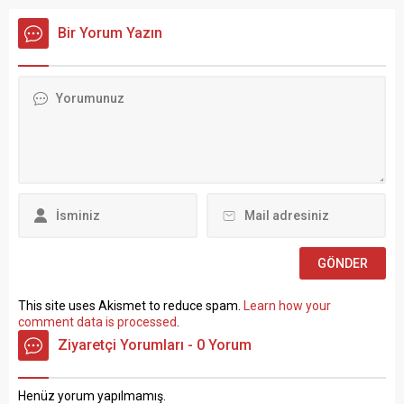
Ergün Atalay, kamu toplu iş
PERSONEL ALIM İLANI Genel
sözleşmelerinde yaşanan
Müdürlüğümüz Merkez ve
Bir Yorum Yazın
tıkanma ve ekonomik
Taşra teşkilatında 657 sayılı
politikalarla ilgili çok sert
Devlet Memurları
açıklamalarda bulundu.
Kanunu’nun 4 üncü
TÜRK-İŞ Genel Merkezinde
maddesinin (B) fıkrasına
gerçekleştirilen basın
göre istihdam edilmek
toplantısında konuşan
üzere “Sözleşmeli Personel
Atalay, hem hükümete hem
Çalıştırılmasına İlişkin
de Hazine ve Maliye Bakanı
Esaslar” çerçevesinde sözlü
Mehmet...
sınavla Mühendis, Mimar,
Müze Araştırmacısı ile
Sosyal Çalışmacı; sözlü
sınav yapılmaksızın Büro...
This site uses Akismet to reduce spam.
Learn how your
comment data is processed
.
Ziyaretçi Yorumları - 0 Yorum
Henüz yorum yapılmamış.