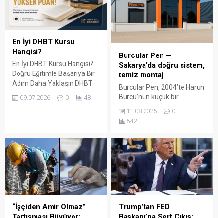
En İyi DHBT Kursu
Hangisi?
Burcular Pen —
En İyi DHBT Kursu Hangisi?
Sakarya’da doğru sistem,
Doğru Eğitimle Başarıya Bir
temiz montaj
Adım Daha Yaklaşın DHBT
Burcular Pen, 2004’te Harun
(Din Hizmetleri Alan Bilgisi
Burcu’nun küçük bir
09.07.2026
0
48
Testi), Diyanet İşleri
atölyede attığı adımla
11.08.2025
0
Başkanlığında görev almak
başladı; bugün Serdivan’daki
542
isteyen adaylar için büyük
147 m² showroomu ve 750
önem taşıyan bir sınavdır.
m² kapalı üretim alanıyla,
Her yıl binlerce aday bu
Sakarya ve çevre ilçelerde
sınavda yüksek puan
PVC doğrama, cam balkon,
alabilmek için farklı eğitim
kış bahçesi, panjur ve
kaynaklarına yöneliyor.
küpeşte çözümlerini tek çatı
Ancak en sık sorulan
altında sunuyor. Fıratpen
sorulardan...
kurumsal bayiliği ile çalışıyor
olmamız; profil kalitesi,
“İşçiden Amir Olmaz”
Trump’tan FED
aksesuar standardı...
Tartışması Büyüyor:
Başkanı’na Sert Çıkış: