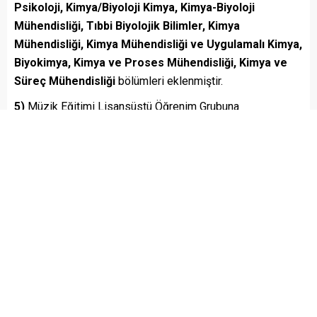
Psikoloji, Kimya/Biyoloji Kimya, Kimya-Biyoloji
Mühendisliği, Tıbbi Biyolojik Bilimler, Kimya
Mühendisliği, Kimya Mühendisliği ve Uygulamalı Kimya,
Biyokimya, Kimya ve Proses Mühendisliği, Kimya ve
Süreç Mühendisliği
bölümleri eklenmiştir.
5)
Müzik Eğitimi Lisansüstü Öğrenim Grubuna
başvurabilecek lisans programlarına
Devlet
Konservatuvarı, Devlet Türk Musikisi Konservatuarı
/ Devlet Türk Musikisi Konservatuvarı, Türk Din Musikisi,
Türk Halk Müziği, Türk Halk Müziği Çalgı Eğitimi, Türk Halk
Müziği Ses Eğitimi, Türk Musikisi, Türk Musikisi Temel
Bilimleri, Türk Müziği, Türk Sanat Müziği, Türk Sanat Müziği
Ses Eğitimi, Türk Sanat Müziği Temel Bilimler, Geleneksel
Türk Müziği, Geleneksel Türk Müzikleri, Müzik (Piyano,
Yaylı Çalgılar, Nefesli Çalgılar Ve Vurma Çalgılar, Koro,
Teori-Komposizyon, Ritmik Müzik), Müzik (Piyano, Yaylı
Çalgılar, Nefesli Çalgılar Ve Vurma Çalgılar,Şan, Teori-