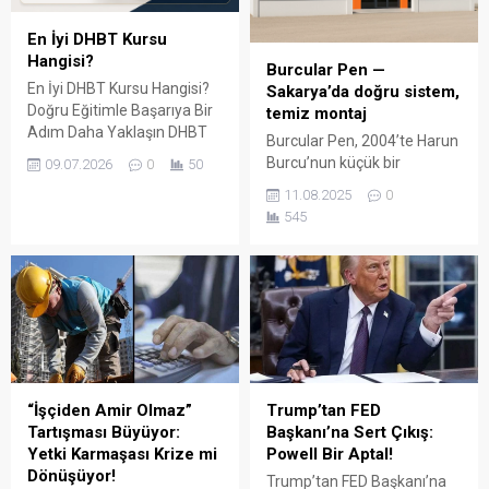
En İyi DHBT Kursu
Hangisi?
Burcular Pen —
En İyi DHBT Kursu Hangisi?
Sakarya’da doğru sistem,
Doğru Eğitimle Başarıya Bir
temiz montaj
Adım Daha Yaklaşın DHBT
Burcular Pen, 2004’te Harun
(Din Hizmetleri Alan Bilgisi
Burcu’nun küçük bir
09.07.2026
0
50
Testi), Diyanet İşleri
atölyede attığı adımla
11.08.2025
0
Başkanlığında görev almak
başladı; bugün Serdivan’daki
545
isteyen adaylar için büyük
147 m² showroomu ve 750
önem taşıyan bir sınavdır.
m² kapalı üretim alanıyla,
Her yıl binlerce aday bu
Sakarya ve çevre ilçelerde
sınavda yüksek puan
PVC doğrama, cam balkon,
alabilmek için farklı eğitim
kış bahçesi, panjur ve
kaynaklarına yöneliyor.
küpeşte çözümlerini tek çatı
Ancak en sık sorulan
altında sunuyor. Fıratpen
sorulardan...
kurumsal bayiliği ile çalışıyor
olmamız; profil kalitesi,
“İşçiden Amir Olmaz”
Trump’tan FED
aksesuar standardı...
Tartışması Büyüyor:
Başkanı’na Sert Çıkış:
Yetki Karmaşası Krize mi
Powell Bir Aptal!
Dönüşüyor!
Trump’tan FED Başkanı’na