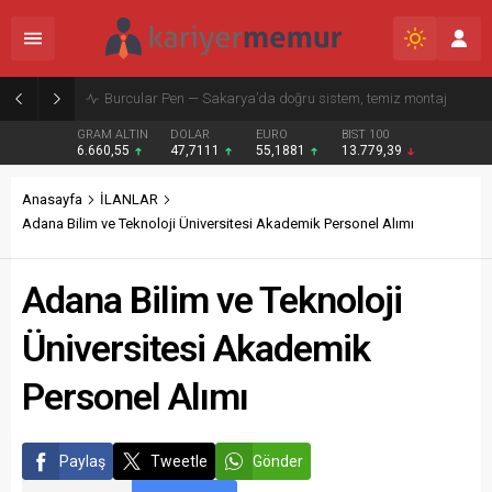
Burcular Pen — Sakarya’da doğru sistem, temiz montaj
GRAM ALTIN
DOLAR
EURO
BIST 100
6.660,55
47,7111
55,1881
13.779,39
Anasayfa
İLANLAR
Adana Bilim ve Teknoloji Üniversitesi Akademik Personel Alımı
Adana Bilim ve Teknoloji
Üniversitesi Akademik
Personel Alımı
Paylaş
Tweetle
Gönder