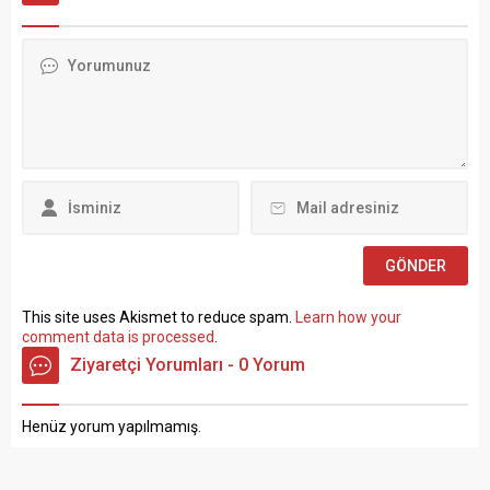
politikalarla ilgili çok sert
Devlet Memurları
açıklamalarda bulundu.
Kanunu’nun 4 üncü
TÜRK-İŞ Genel Merkezinde
maddesinin (B) fıkrasına
gerçekleştirilen basın
göre istihdam edilmek
toplantısında konuşan
üzere “Sözleşmeli Personel
Atalay, hem hükümete hem
Çalıştırılmasına İlişkin
de Hazine ve Maliye Bakanı
Esaslar” çerçevesinde sözlü
Mehmet...
sınavla Mühendis, Mimar,
Müze Araştırmacısı ile
Sosyal Çalışmacı; sözlü
sınav yapılmaksızın Büro...
This site uses Akismet to reduce spam.
Learn how your
comment data is processed
.
Ziyaretçi Yorumları - 0 Yorum
Henüz yorum yapılmamış.