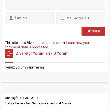
de Hazine ve Maliye Bakanı
Esaslar” çerçevesinde sözlü
Mehmet...
sınavla Mühendis, Mimar,
Müze Araştırmacısı ile
Sosyal Çalışmacı; sözlü
sınav yapılmaksızın Büro...
This site uses Akismet to reduce spam.
Learn how your
comment data is processed
.
Ziyaretçi Yorumları - 0 Yorum
Henüz yorum yapılmamış.
Anasayfa
İLANLAR
Trakya Üniversitesi Sözleşmeli Personel Alacak