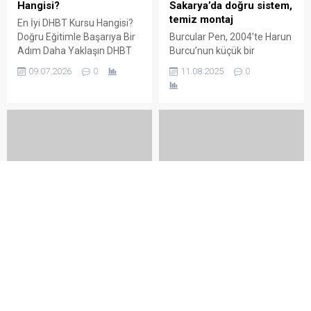
Hangisi?
Sakarya’da doğru sistem,
temiz montaj
En İyi DHBT Kursu Hangisi?
Doğru Eğitimle Başarıya Bir
Burcular Pen, 2004’te Harun
Adım Daha Yaklaşın DHBT
Burcu’nun küçük bir
(Din Hizmetleri Alan Bilgisi
atölyede attığı adımla
09.07.2026
0
11.08.2025
0
Testi), Diyanet İşleri
başladı; bugün Serdivan’daki
Başkanlığında görev almak
147 m² showroomu ve 750
isteyen adaylar için büyük
m² kapalı üretim alanıyla,
önem taşıyan bir sınavdır.
Sakarya ve çevre ilçelerde
Her yıl binlerce aday bu
PVC doğrama, cam balkon,
sınavda yüksek puan
kış bahçesi, panjur ve
alabilmek için farklı eğitim
küpeşte çözümlerini tek çatı
kaynaklarına yöneliyor.
altında sunuyor. Fıratpen
Ancak en sık sorulan
kurumsal bayiliği ile çalışıyor
sorulardan...
olmamız; profil kalitesi,
“İşçiden Amir Olmaz”
Trump’tan FED
aksesuar standardı...
Tartışması Büyüyor:
Başkanı’na Sert Çıkış:
Yetki Karmaşası Krize mi
Powell Bir Aptal!
Dönüşüyor!
Trump’tan FED Başkanı’na
“İşçiden Amir Olmaz”
Sert Çıkış: Powell Bir Aptal!
Tartışması Büyüyor: Yetki
ABD eski Başkanı Donald
09.05.2025
0
08.05.2025
0
Karmaşası Krize mi
Trump, Amerikan Merkez
Dönüşüyor! Türkiye’de kamu
Bankası (FED) Başkanı