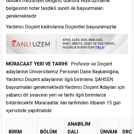
tasdikli mezuniyet belgesi, doktora veya uzmanlık
belgesinin noter tasdikli sureti ile başvurmaları
gerekmektedir
Yardımcı Doçent kadrolarına Doçentler başvuramazlar
MÜRACAAT YERİ VE TARİHİ
: Profesör ve Doçent
adaylarının Üniversitemiz Personel Daire Başkanlığına,
Yardımcı Doçent adaylarının ilgili birimlere; ŞAHSEN
başvurmaları gerekmektedir.Yardımcı Doçent Adayları için
yabancı dil sınavının yeri ve tarihi ilgili birimlerce
bildirilecektir Müracaatlar ilan tarihinden itibaren 15 gün
içerisinde yapılmalıdır.
ANABİLİM
BİRİM
BÖLÜM
DALI
ÜNVANI
DRC