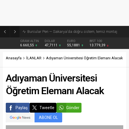
Burcular Pen — Sakarya’da doğru sistem, temiz montaj
GRAM ALTIN
DOLAR
EURO
BIST 100
6.660,55
47,7111
55,1881
13.779,39
Anasayfa
İLANLAR
Adıyaman Üniversitesi Öğretim Elemanı Alacak
Adıyaman Üniversitesi
Öğretim Elemanı Alacak
Paylaş
Tweetle
Gönder
ABONE OL