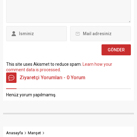
toplantısında konuşan
üzere “Sözleşmeli Personel
Atalay, hem hükümete hem
Çalıştırılmasına İlişkin
de Hazine ve Maliye Bakanı
Esaslar” çerçevesinde sözlü
Mehmet...
sınavla Mühendis, Mimar,
Müze Araştırmacısı ile
Sosyal Çalışmacı; sözlü
sınav yapılmaksızın Büro...
This site uses Akismet to reduce spam.
Learn how your
comment data is processed
.
Ziyaretçi Yorumları - 0 Yorum
Henüz yorum yapılmamış.
Anasayfa
Manşet