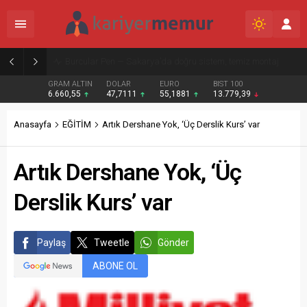
Burcular Pen — Sakarya’da doğru sistem, temiz montaj
GRAM ALTIN
DOLAR
EURO
BIST 100
6.660,55
47,7111
55,1881
13.779,39
Anasayfa
EĞİTİM
Artık Dershane Yok, ‘Üç Derslik Kurs’ var
Artık Dershane Yok, ‘Üç
Derslik Kurs’ var
Paylaş
Tweetle
Gönder
ABONE OL