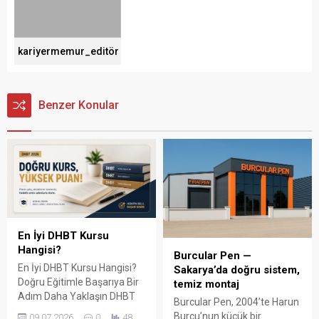
kariyermemur_editör
Benzer Konular
En İyi DHBT Kursu
Hangisi?
Burcular Pen —
En İyi DHBT Kursu Hangisi?
Sakarya’da doğru sistem,
Doğru Eğitimle Başarıya Bir
temiz montaj
Adım Daha Yaklaşın DHBT
Burcular Pen, 2004’te Harun
(Din Hizmetleri Alan Bilgisi
Burcu’nun küçük bir
09.07.2026
0
48