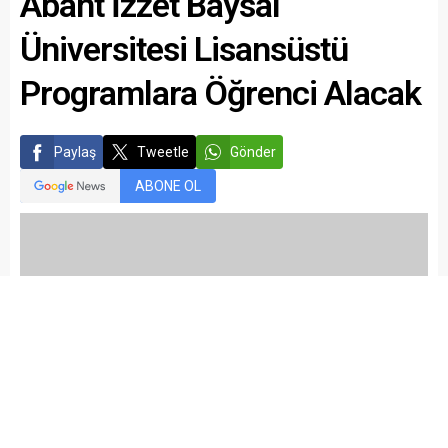
Abant İzzet Baysal
Üniversitesi Lisansüstü
Programlara Öğrenci Alacak
Paylaş
Tweetle
Gönder
ABONE OL