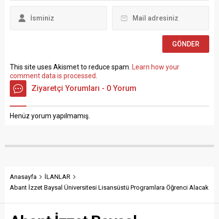
Mehmet...
sınavla Mühendis, Mimar,
Müze Araştırmacısı ile
Sosyal Çalışmacı; sözlü
sınav yapılmaksızın Büro...
This site uses Akismet to reduce spam.
Learn how your
comment data is processed
.
Ziyaretçi Yorumları - 0 Yorum
Henüz yorum yapılmamış.
Anasayfa
İLANLAR
Abant İzzet Baysal Üniversitesi Lisansüstü Programlara Öğrenci Alacak