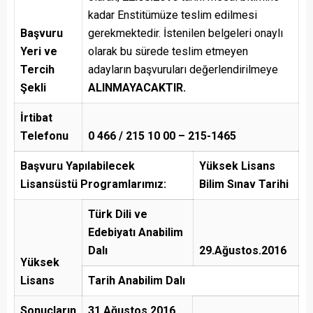
kadar Enstitümüze teslim edilmesi
Başvuru
gerekmektedir. İstenilen belgeleri onaylı
Yeri ve
olarak bu sürede teslim etmeyen
Tercih
adayların başvuruları değerlendirilmeye
Şekli
ALINMAYACAKTIR.
İrtibat
Telefonu
0 466 / 215 10 00 – 215-1465
Başvuru Yapılabilecek
Yüksek Lisans
Lisansüstü Programlarımız:
Bilim Sınav Tarihi
Türk Dili ve
Edebiyatı Anabilim
Dalı
29.Ağustos.2016
Yüksek
Lisans
Tarih Anabilim Dalı
Sonuçların
31 Ağustos 2016