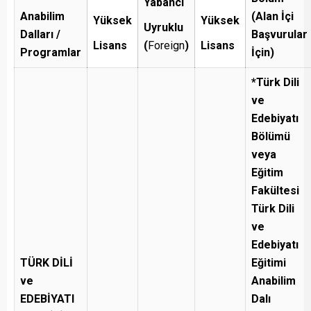
Yabancı
Anabilim
(Alan İçi
Yüksek
Yüksek
Uyruklu
Dalları /
Başvurular
Lisans
(
Foreign
)
Lisans
Programlar
İçin)
*Türk Dili
ve
Edebiyatı
Bölümü
veya
Eğitim
Fakültesi
Türk Dili
ve
Edebiyatı
TÜRK DİLİ
Eğitimi
ve
Anabilim
EDEBİYATI
Dalı