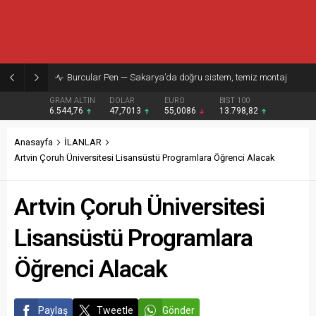
Burcular Pen — Sakarya’da doğru sistem, temiz montaj
GRAM ALTIN
DOLAR
EURO
BIST 100
6.544,76
47,7013
55,0086
13.798,82
Anasayfa
İLANLAR
Artvin Çoruh Üniversitesi Lisansüstü Programlara Öğrenci Alacak
Artvin Çoruh Üniversitesi
Lisansüstü Programlara
Öğrenci Alacak
Paylaş
Tweetle
Gönder