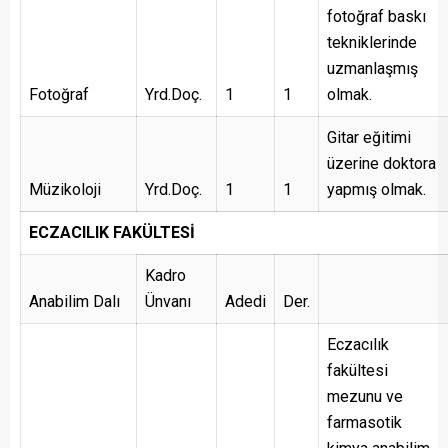
fotoğraf baskı
tekniklerinde
uzmanlaşmış
Fotoğraf
Yrd.Doç.
1
1
olmak.
Gitar eğitimi
üzerine doktora
Müzikoloji
Yrd.Doç.
1
1
yapmış olmak.
ECZACILIK FAKÜLTESİ
Kadro
Anabilim Dalı
Ünvanı
Adedi
Der.
Eczacılık
fakültesi
mezunu ve
farmasotik