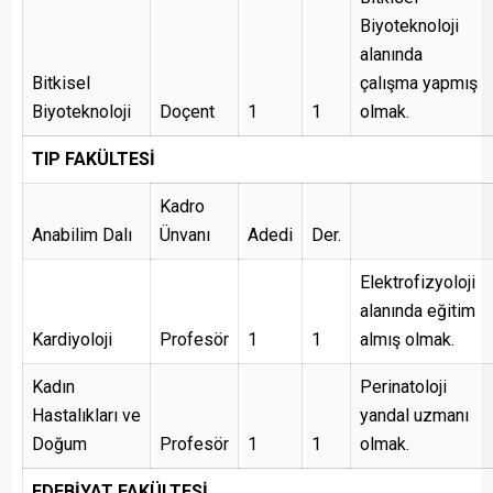
Biyoteknoloji
alanında
Bitkisel
çalışma yapmış
Biyoteknoloji
Doçent
1
1
olmak.
TIP FAKÜLTESİ
Kadro
Anabilim Dalı
Ünvanı
Adedi
Der.
Elektrofizyoloji
alanında eğitim
Kardiyoloji
Profesör
1
1
almış olmak.
Kadın
Perinatoloji
Hastalıkları ve
yandal uzmanı
Doğum
Profesör
1
1
olmak.
EDEBİYAT FAKÜLTESİ