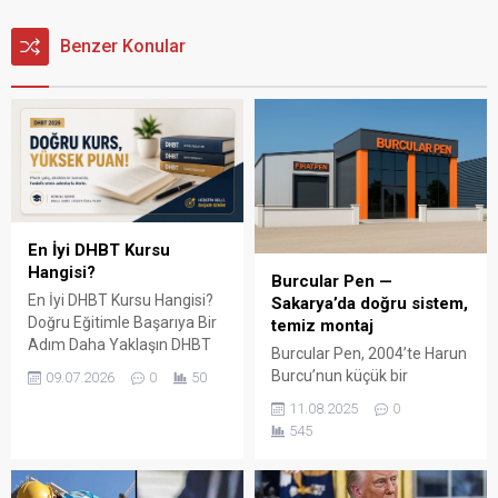
Benzer Konular
En İyi DHBT Kursu
Hangisi?
Burcular Pen —
En İyi DHBT Kursu Hangisi?
Sakarya’da doğru sistem,
Doğru Eğitimle Başarıya Bir
temiz montaj
Adım Daha Yaklaşın DHBT
Burcular Pen, 2004’te Harun
(Din Hizmetleri Alan Bilgisi
Burcu’nun küçük bir
09.07.2026
0
50
Testi), Diyanet İşleri
atölyede attığı adımla
11.08.2025
0
Başkanlığında görev almak
başladı; bugün Serdivan’daki
545
isteyen adaylar için büyük
147 m² showroomu ve 750
önem taşıyan bir sınavdır.
m² kapalı üretim alanıyla,
Her yıl binlerce aday bu
Sakarya ve çevre ilçelerde