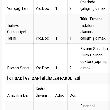
üzerinde
Yeniçağ Tarihi
Yrd.Doç.
1
2
çalışmış olmak.
Türk- Ermeni
Türkiye
İlişkileri
Cumhuriyeti
alanında
Tarihi
Yrd.Doç.
1
1
çalışmış olmak.
Bizans Sanatları
Bilim Dalında
doktora yapmış
Bizans Sanatı
Yrd.Doç.
1
2
olmak.
İKTİSADİ VE İDARİ BİLİMLER FAKÜLTESİ
Kadro
Anabilim Dalı
Ünvanı
Adedi
Der.
Finansal