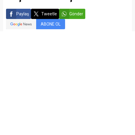
Paylaş
Tweetle
Gönder
ABONE OL
kariyermemur_editör
Yayınlama: 27.07.2015
Düzenleme: 24.04.2021 05:21
A
A
+
-