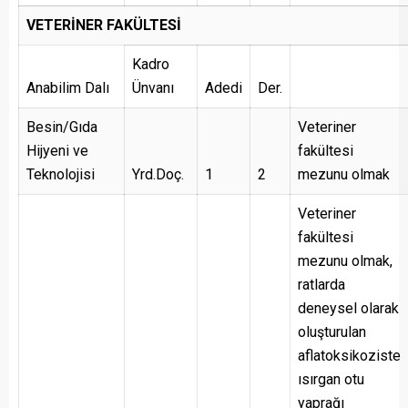
VETERİNER FAKÜLTESİ
Kadro
Anabilim Dalı
Ünvanı
Adedi
Der.
Besin/Gıda
Veteriner
Hijyeni ve
fakültesi
Teknolojisi
Yrd.Doç.
1
2
mezunu olmak
Veteriner
fakültesi
mezunu olmak,
ratlarda
deneysel olarak
oluşturulan
aflatoksikoziste
ısırgan otu
yaprağı