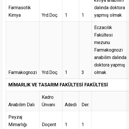
kimya anabilim
Farmasotik
dalında doktora
Kimya
Yrd.Doç.
1
1
yapmış olmak
Eczacılık
Fakültesi
mezunu
Farmakognozi
anabilim dalında
doktora yapmış
Farmakognozi
Yrd.Doç.
1
3
olmak
MİMARLIK VE TASARIM FAKÜLTESİ FAKÜLTESİ
Kadro
Anabilim Dalı
Ünvanı
Adedi
Der.
Peyzaj
Mimarlığı
Doçent
1
1