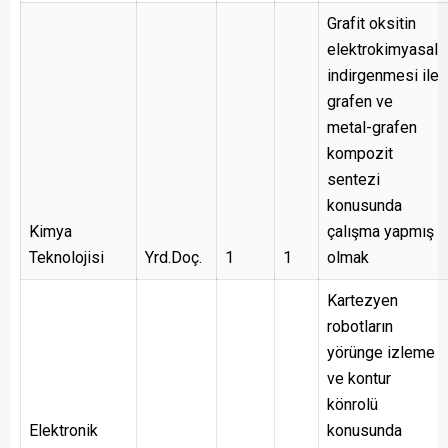
Grafit oksitin
elektrokimyasal
indirgenmesi ile
grafen ve
metal-grafen
kompozit
sentezi
konusunda
Kimya
çalışma yapmış
Teknolojisi
Yrd.Doç.
1
1
olmak
Kartezyen
robotların
yörünge izleme
ve kontur
könrolü
Elektronik
konusunda