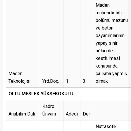
Maden
mühendisliği
bölümü mezunu
ve beton
dayanımlarının
yapay sinir
ağları ile
kestirilmesi
konusunda
Maden
çalışma yapmış
Teknolojisi
Yrd.Doç.
1
3
olmak
OLTU MESLEK YÜKSEKOKULU
Kadro
Anabilim Dalı
Ünvanı
Adedi
Der.
Nutrasötik