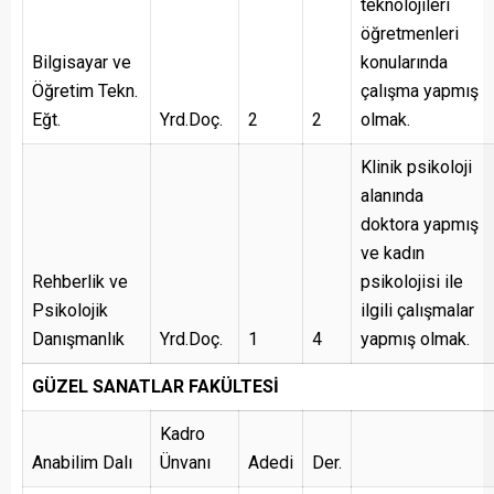
teknolojileri
öğretmenleri
Bilgisayar ve
konularında
Öğretim Tekn.
çalışma yapmış
Eğt.
Yrd.Doç.
2
2
olmak.
Klinik psikoloji
alanında
doktora yapmış
ve kadın
Rehberlik ve
psikolojisi ile
Psikolojik
ilgili çalışmalar
Danışmanlık
Yrd.Doç.
1
4
yapmış olmak.
GÜZEL SANATLAR FAKÜLTESİ
Kadro
Anabilim Dalı
Ünvanı
Adedi
Der.