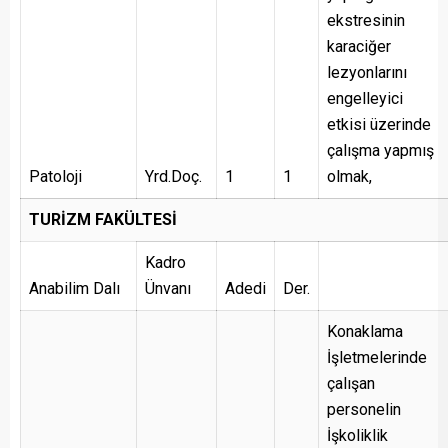
ekstresinin
karaciğer
lezyonlarını
engelleyici
etkisi üzerinde
çalışma yapmış
Patoloji
Yrd.Doç.
1
1
olmak,
TURİZM FAKÜLTESİ
Kadro
Anabilim Dalı
Ünvanı
Adedi
Der.
Konaklama
İşletmelerinde
çalışan
personelin
İşkoliklik