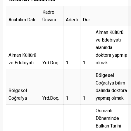
Kadro
Anabilim Dalı
Ünvanı
Adedi
Der.
Alman Kültürü
ve Edebiyatı
alanında
Alman Kültürü
doktora yapmış
ve Edebiyatı
Yrd.Doç.
1
1
olmak
Bölgesel
Coğrafya bilim
Bölgesel
dalında doktora
Coğrafya
Yrd.Doç.
1
1
yapmış olmak
Osmanlı
Döneminde
Balkan Tarihi