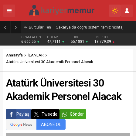
Burcular Pen — Sakarya’da doğru sistem, temiz montaj
GRAM ALTIN
DOLAR
EURO
BIST 100
6.660,55
47,7111
55,1881
13.779,39
Anasayfa
İLANLAR
Atatürk Üniversitesi 30 Akademik Personel Alacak
Atatürk Üniversitesi 30
Akademik Personel Alacak
Paylaş
Tweetle
Gönder
ABONE OL