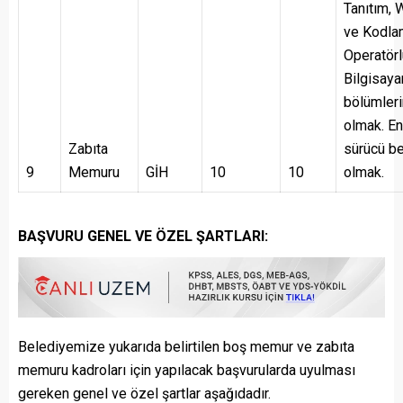
Tanıtım,
ve Kodlam
Operatörl
Bilgisaya
bölümler
olmak. En
Zabıta
sürücü b
9
Memuru
GİH
10
10
olmak.
BAŞVURU GENEL VE ÖZEL ŞARTLARI:
Belediyemize yukarıda belirtilen boş memur ve zabıta
memuru kadroları için yapılacak başvurularda uyulması
gereken genel ve özel şartlar aşağıdadır.