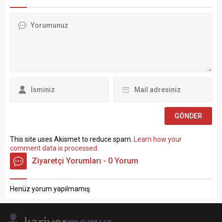
politikalarla ilgili çok sert
Devlet Memurları
açıklamalarda bulundu.
Kanunu’nun 4 üncü
TÜRK-İŞ Genel Merkezinde
maddesinin (B) fıkrasına
gerçekleştirilen basın
göre istihdam edilmek
toplantısında konuşan
üzere “Sözleşmeli Personel
Atalay, hem hükümete hem
Çalıştırılmasına İlişkin
de Hazine ve Maliye Bakanı
Esaslar” çerçevesinde sözlü
Mehmet...
sınavla Mühendis, Mimar,
Müze Araştırmacısı ile
Sosyal Çalışmacı; sözlü
sınav yapılmaksızın Büro...
This site uses Akismet to reduce spam.
Learn how your
comment data is processed
.
Ziyaretçi Yorumları - 0 Yorum
Henüz yorum yapılmamış.