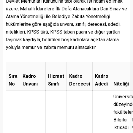
Devlet Memurları Kanunu’na tabi olarak istihdam edilmek
üzere; Mahalli İdarelere İlk Defa Atanacaklara Dair Sınav ve
Atama Yönetmeliği ile Belediye Zabıta Yönetmeliği
hükümlerine göre aşağıda unvanı, sınıfı, derecesi, adedi,
nitelikleri, KPSS türü, KPSS taban puanı ve diğer şartları
taşımak kaydıyla, belirtilen boş kadrolara açıktan atama
yoluyla memur ve zabıta memuru alınacaktır.
Sıra
Kadro
Hizmet
Kadro
Kadro
No
Unvanı
Sınıfı
Derecesi
Adedi
Niteliği
Üniversit
düzeyind
fakültele
Bilgiler 
İktisadi 