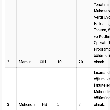
Yönetimi,
Muhaseb
Vergi Uyg
Halkla İli
Tanıtım,
ve Kodlam
Operatörl
Programcı
bölümler
2
Memur
GİH
10
20
olmak.
Lisans d
eğitim v
fakültele
Mühendis
bölümün
3
Mühendis
THS
5
3
olmak.