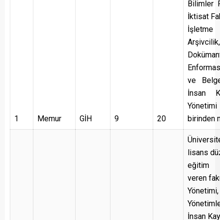
Bilimler 
İktisat F
İşletme 
Arşivcili
Doküman
Enformas
ve Belg
İnsan Ka
Yönetimi
1
Memur
GİH
9
20
birinden
Üniversit
lisans d
eğitim
veren fakü
Yönetimi,
Yönetimle
İnsan Kay