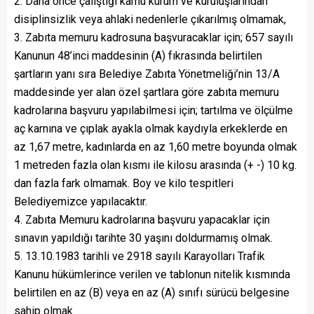
2. Daha önce çalıştığı kamu kurum ve kuruluşlarından
disiplinsizlik veya ahlaki nedenlerle çıkarılmış olmamak,
3. Zabıta memuru kadrosuna başvuracaklar için; 657 sayılı
Kanunun 48’inci maddesinin (A) fıkrasında belirtilen
şartların yanı sıra Belediye Zabıta Yönetmeliği’nin 13/A
maddesinde yer alan özel şartlara göre zabıta memuru
kadrolarına başvuru yapılabilmesi için; tartılma ve ölçülme
aç karnına ve çıplak ayakla olmak kaydıyla erkeklerde en
az 1,67 metre, kadınlarda en az 1,60 metre boyunda olmak
1 metreden fazla olan kısmı ile kilosu arasında (+ -) 10 kg.
dan fazla fark olmamak. Boy ve kilo tespitleri
Belediyemizce yapılacaktır.
4. Zabıta Memuru kadrolarına başvuru yapacaklar için
sınavın yapıldığı tarihte 30 yaşını doldurmamış olmak.
5. 13.10.1983 tarihli ve 2918 sayılı Karayolları Trafik
Kanunu hükümlerince verilen ve tablonun nitelik kısmında
belirtilen en az (B) veya en az (A) sınıfı sürücü belgesine
sahip olmak.