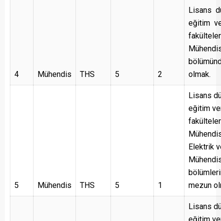
Lisans d
eğitim v
fakülteler
Mühendis
bölümün
4
Mühendis
THS
5
2
olmak.
Lisans d
eğitim ve
fakülteler
Mühendis
Elektrik 
Mühendis
bölümleri
5
Mühendis
THS
5
1
mezun ol
Lisans d
eğitim ve