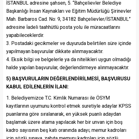
İSTANBUL adresine şahsen, 5. “Bahçelievler Belediye
Başkanlığı İnsan Kaynakları ve Eğitim Müdürlüğü Şirinevler
Mah. Barbaros Cad. No: 9, 34182 Bahçelievler/İSTANBUL”
adresine İadeli taahhütlü posta yolu ile müracaatlarını
yapabileceklerdir.
3. Postadaki gecikmeler ve duyuruda belirtilen süre içinde
yapılmayan başvurular dikkate alınmayacaktır.
4. Eksik bilgi ve belgelerle ya da nitelikleri uygun olmadığı
halde yapılan başvurular, değerlendirmeye alınmayacaktır.
5) BAŞVURULARIN DEĞERLENDİRİLMESİ, BAŞVURUSU
KABUL EDİLENLERİN İLANI:
1. Belediyemizce T.C. Kimlik Numarası ile ÖSYM
kayıtlarının uyumunu kontrol etmek suretiyle adaylar KPSS
puanlarına göre sıralanarak, en yüksek puanlı adaydan
başlamak üzere atama yapılacak her bir unvan için boş
kadro sayısının beş katı oranında adayı; memur kadroları
için sözlü sınava, zabıta memuru kadroları için sözlü