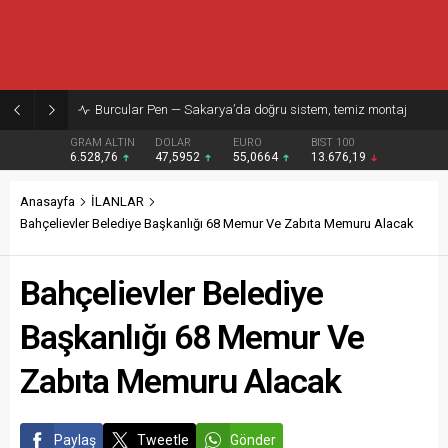
Burcular Pen — Sakarya’da doğru sistem, temiz montaj
GRAM ALTIN
DOLAR
EURO
BIST 100
6.528,76
47,5952
55,0664
13.676,19
Anasayfa
İLANLAR
Bahçelievler Belediye Başkanlığı 68 Memur Ve Zabıta Memuru Alacak
Bahçelievler Belediye
Başkanlığı 68 Memur Ve
Zabıta Memuru Alacak
Paylaş
Tweetle
Gönder