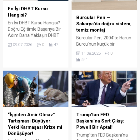
En İyi DHBT Kursu
Hangisi?
Burcular Pen —
En İyi DHBT Kursu Hangisi?
Sakarya’da doğru sistem,
Doğru Eğitimle Başarıya Bir
temiz montaj
Adım Daha Yaklaşın DHBT
Burcular Pen, 2004’te Harun
(Din Hizmetleri Alan Bilgisi
Burcu’nun küçük bir
09.07.2026
0
47
Testi), Diyanet İşleri
atölyede attığı adımla
11.08.2025
0
Başkanlığında görev almak
başladı; bugün Serdivan’daki
541
isteyen adaylar için büyük
147 m² showroomu ve 750
önem taşıyan bir sınavdır.
m² kapalı üretim alanıyla,
Her yıl binlerce aday bu
Sakarya ve çevre ilçelerde
sınavda yüksek puan
PVC doğrama, cam balkon,
alabilmek için farklı eğitim
kış bahçesi, panjur ve
kaynaklarına yöneliyor.
küpeşte çözümlerini tek çatı
Ancak en sık sorulan
altında sunuyor. Fıratpen
sorulardan...
kurumsal bayiliği ile çalışıyor
olmamız; profil kalitesi,
“İşçiden Amir Olmaz”
Trump’tan FED
aksesuar standardı...
Tartışması Büyüyor:
Başkanı’na Sert Çıkış:
Yetki Karmaşası Krize mi
Powell Bir Aptal!
Dönüşüyor!
Trump’tan FED Başkanı’na