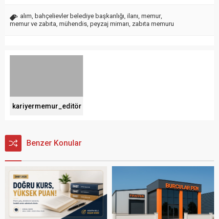
alım
,
bahçelievler belediye başkanlığı
,
ilanı
,
memur
,
memur ve zabıta
,
mühendis
,
peyzaj mimarı
,
zabıta memuru
kariyermemur_editör
Benzer Konular