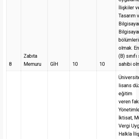
İlişkiler 
Tasarım 
Bilgisaya
Bilgisaya
bölümler
olmak. En
Zabıta
(B) sınıf
8
Memuru
GİH
10
10
sahibi ol
Üniversit
lisans d
eğitim
veren fak
Yönetimle
İktisat, 
Vergi Uyg
Halkla İli