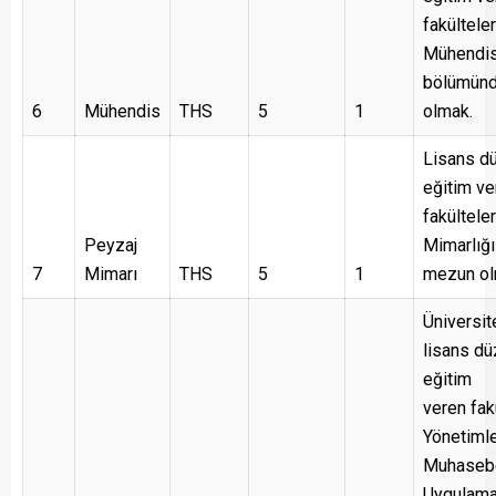
fakültele
Mühendis
bölümün
6
Mühendis
THS
5
1
olmak.
Lisans d
eğitim ve
fakültele
Peyzaj
Mimarlığ
7
Mimarı
THS
5
1
mezun ol
Üniversit
lisans d
eğitim
veren fak
Yönetimle
Muhasebe
Uygulamal