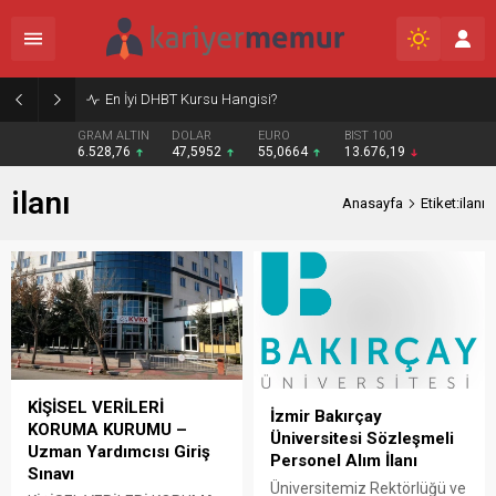
Burcular Pen — Sakarya’da doğru sistem, temiz montaj
GRAM ALTIN
DOLAR
EURO
BIST 100
6.528,76
47,5952
55,0664
13.676,19
ilanı
Anasayfa
Etiket:ilanı
KİŞİSEL VERİLERİ
İzmir Bakırçay
KORUMA KURUMU –
Üniversitesi Sözleşmeli
Uzman Yardımcısı Giriş
Personel Alım İlanı
Sınavı
Üniversitemiz Rektörlüğü ve