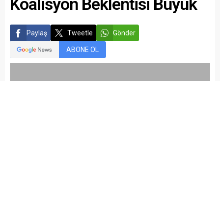
Koalisyon Beklentisi Büyük
Paylaş
Tweetle
Gönder
ABONE OL
kariyermemur_editör
Yayınlama: 12.08.2015
Düzenleme: 24.04.2021 05:21